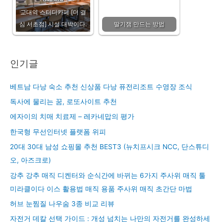
교대역 스터디카페 [더 결
심 서초점] 시설 대박이다.
딸기잼 만드는 방법
인기글
베트남 다낭 숙소 추천 신상품 다낭 퓨전리조트 수영장 조식
독사에 물리는 꿈, 로또사이트 추천
에자이의 치매 치료제 – 레카네맙의 평가
한국형 무선인터넷 플랫폼 위피
20대 30대 남성 쇼핑몰 추천 BEST3 (뉴치프시크 NCC, 단스튜디
오, 아즈크로)
강추 강추 매직 디켄터와 순식간에 바뀌는 6가지 주사위 매직 툴
미라클이다 이스 활용법 매직 용품 주사위 매직 초간단 마법
허브 눈찜질 나우숨 3종 비교 리뷰
자전거 데칼 선택 가이드 : 개성 넘치는 나만의 자전거를 완성하세