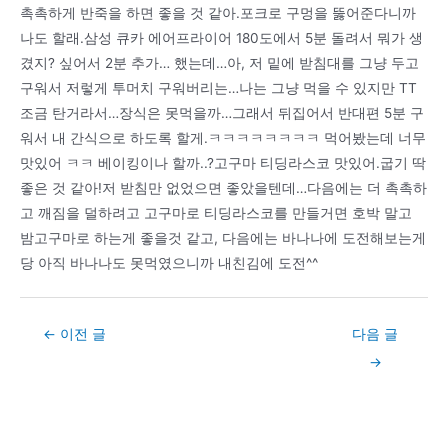
촉촉하게 반죽을 하면 좋을 것 같아.포크로 구멍을 뚫어준다니까
나도 할래.삼성 큐카 에어프라이어 180도에서 5분 돌려서 뭐가 생
겼지? 싶어서 2분 추가… 했는데…아, 저 밑에 받침대를 그냥 두고
구워서 저렇게 투머치 구워버리는…나는 그냥 먹을 수 있지만 TT
조금 탄거라서…장식은 못먹을까…그래서 뒤집어서 반대편 5분 구
워서 내 간식으로 하도록 할게.ㅋㅋㅋㅋㅋㅋㅋㅋ 먹어봤는데 너무
맛있어 ㅋㅋ 베이킹이나 할까..?고구마 티딩라스코 맛있어.굽기 딱
좋은 것 같아!저 받침만 없었으면 좋았을텐데…다음에는 더 촉촉하
고 깨짐을 덜하려고 고구마로 티딩라스코를 만들거면 호박 말고
밤고구마로 하는게 좋을것 같고, 다음에는 바나나에 도전해보는게
당 아직 바나나도 못먹였으니까 내친김에 도전^^
Post
←
이전 글
다음 글
navigation
→