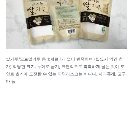
쌀가루/오트밀가루 등 1:재료 1개 없이 반죽하여 (필요시 약간 첨
가) 적당한 크기, 두께로 굽기, 표면적으로 촉촉하게 굽는 것이 포
인트 초기에 도전할 수 있는 티딩라스코는 바나나, 사과퓨레, 고구
마 등