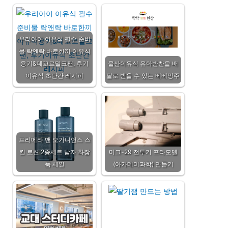
우리아이 이유식 필수 준비
물 락앤락 바로한끼 이유식
용기&데꼬르밀크팬, 후기
울산이유식 유아반찬을 배
이유식 초단간 레시피
달로 받을 수 있는 베베망주
프리메라 맨 오가니언스 스
킨 로션 2종세트 남자 화장
미그-29 전투기 프라모델
품 세일
(아카데미과학) 만들기