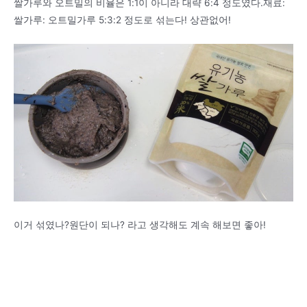
쌀가루와 오트밀의 비율은 1:1이 아니라 대략 6:4 정도였다.재료:
쌀가루: 오트밀가루 5:3:2 정도로 섞는다! 상관없어!
이거 섞였나?원단이 되나? 라고 생각해도 계속 해보면 좋아!