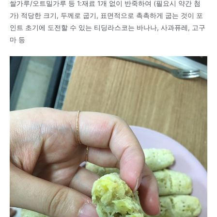
쌀가루/오트밀가루 등 1:재료 1개 없이 반죽하여 (필요시 약간 첨
가) 적당한 크기, 두께로 굽기, 표면적으로 촉촉하게 굽는 것이 포
인트 초기에 도전할 수 있는 티딩라스코는 바나나, 사과퓨레, 고구
마 등