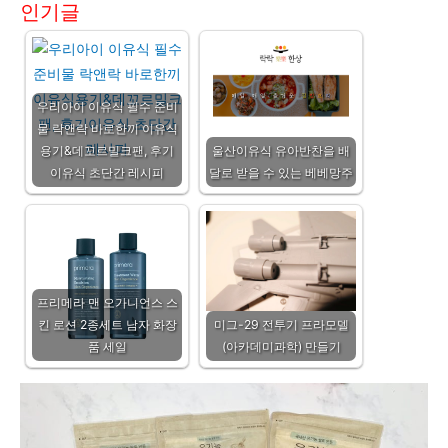
인기글
우리아이 이유식 필수 준비
물 락앤락 바로한끼 이유식
용기&데꼬르밀크팬, 후기
울산이유식 유아반찬을 배
이유식 초단간 레시피
달로 받을 수 있는 베베망주
프리메라 맨 오가니언스 스
킨 로션 2종세트 남자 화장
미그-29 전투기 프라모델
품 세일
(아카데미과학) 만들기