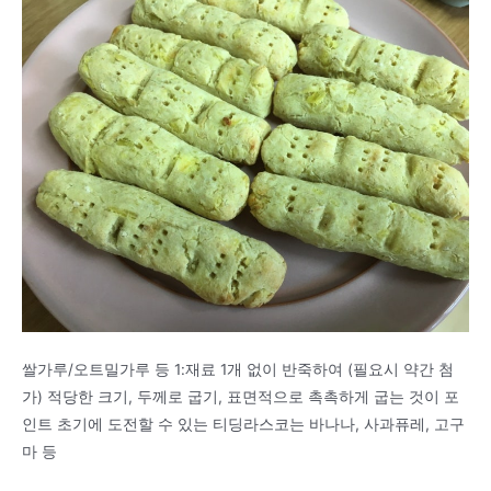
쌀가루/오트밀가루 등 1:재료 1개 없이 반죽하여 (필요시 약간 첨
가) 적당한 크기, 두께로 굽기, 표면적으로 촉촉하게 굽는 것이 포
인트 초기에 도전할 수 있는 티딩라스코는 바나나, 사과퓨레, 고구
마 등