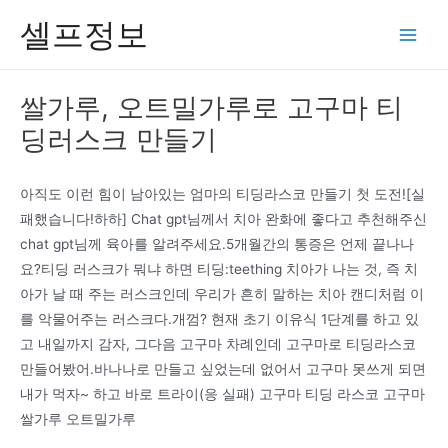
콘
셀프정보
텐
Main
츠
Men
로
쌀가루, 오트밀가루로 고구마 티
건
딩러스크 만들기
너
뛰
기
아직도 이런 힘이 남아있는 엄마의 티딩라스코 만들기 첫 도전![실
패했습니다!하하] Chat gpt님께서 치아 완화에 좋다고 추천해주신
chat gpt님께 육아를 알려주세요.5개월간의 통증은 언제 끝나나
요?티딩 러스크가 뭐냐 하면 티딩:teething 치아가 나는 것, 즉 치
아가 날 때 주는 러스크인데 우리가 흔히 말하는 치아 캔디처럼 이
를 악물어주는 러스크다.개껌? 현재 초기 이유식 1단계를 하고 있
고 내일까지 감자, 그다음 고구마 차례인데 고구마로 티딩라스코
만들어봤어.바나나로 만들고 싶었는데 없어서 고구마 못쓰게 되면
내가 먹자~ 하고 바로 트라이(응 실패) 고구마 티딩 라스코 고구마
쌀가루 오트밀가루