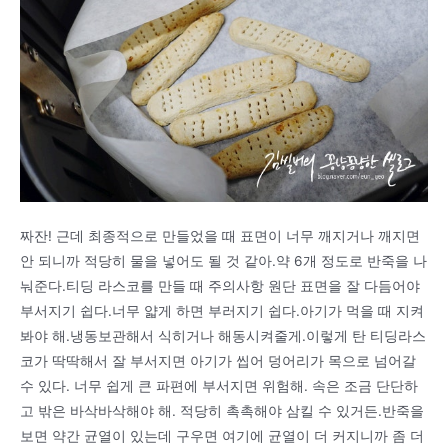
짜잔! 근데 최종적으로 만들었을 때 표면이 너무 깨지거나 깨지면
안 되니까 적당히 물을 넣어도 될 것 같아.약 6개 정도로 반죽을 나
눠준다.티딩 라스코를 만들 때 주의사항 원단 표면을 잘 다듬어야
부서지기 쉽다.너무 얇게 하면 부러지기 쉽다.아기가 먹을 때 지켜
봐야 해.냉동보관해서 식히거나 해동시켜줄게.이렇게 탄 티딩라스
코가 딱딱해서 잘 부서지면 아기가 씹어 덩어리가 목으로 넘어갈
수 있다. 너무 쉽게 큰 파편에 부서지면 위험해. 속은 조금 단단하
고 밖은 바삭바삭해야 해. 적당히 촉촉해야 삼킬 수 있거든.반죽을
보면 약간 균열이 있는데 구우면 여기에 균열이 더 커지니까 좀 더