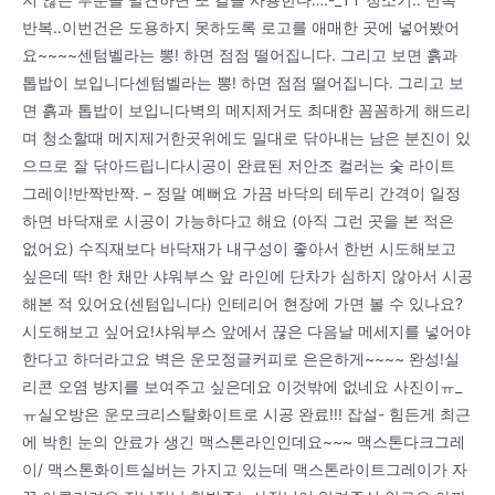
지 않는 부분을 발견하면 또 칼을 사용한다….-_TT 청소기.. 반복
반복..이번건은 도용하지 못하도록 로고를 애매한 곳에 넣어봤어
요~~~~센텀벨라는 뽕! 하면 점점 떨어집니다. 그리고 보면 흙과
톱밥이 보입니다센텀벨라는 뽕! 하면 점점 떨어집니다. 그리고 보
면 흙과 톱밥이 보입니다벽의 메지제거도 최대한 꼼꼼하게 해드리
며 청소할때 메지제거한곳위에도 밀대로 닦아내는 남은 분진이 있
으므로 잘 닦아드립니다시공이 완료된 저안조 컬러는 숯 라이트
그레이!반짝반짝. – 정말 예뻐요 가끔 바닥의 테두리 간격이 일정
하면 바닥재로 시공이 가능하다고 해요 (아직 그런 곳을 본 적은
없어요) 수직재보다 바닥재가 내구성이 좋아서 한번 시도해보고
싶은데 딱! 한 채만 샤워부스 앞 라인에 단차가 심하지 않아서 시공
해본 적 있어요(센텀입니다) 인테리어 현장에 가면 볼 수 있나요?
시도해보고 싶어요!샤워부스 앞에서 끊은 다음날 메세지를 넣어야
한다고 하더라고요 벽은 운모정글커피로 은은하게~~~~ 완성!실
리콘 오염 방지를 보여주고 싶은데요 이것밖에 없네요 사진이ㅠ_
ㅠ실오방은 운모크리스탈화이트로 시공 완료!!! 잡설- 힘든게 최근
에 박힌 눈의 안료가 생긴 맥스톤라인인데요~~~ 맥스톤다크그레
이/ 맥스톤화이트실버는 가지고 있는데 맥스톤라이트그레이가 자