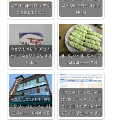
사무실인터넷전화 키폰 이
과 지칭에 관한 언어 예절
용요금 & 활용방법
안내서
축농증 한의원, '이것'만 치
료하면 축농증은 금방 해결
쌀가루, 오트밀가루로 고구
됩니다!
마 티딩러스크 만들기
국세청 홈택스 원천징수이
대전 도안동 인테리어필름
행상황 신고서 수정 신고서
각종 상가 개성 있고 편리한
전자신고하는 방법 홈택스
안내 데스크 직거래 시공
원천세 수정신고하는 방법