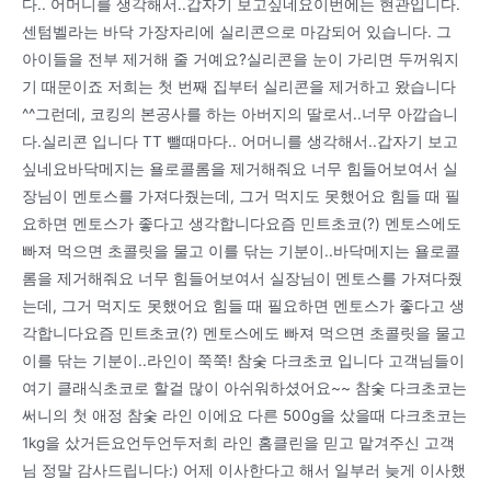
다.. 어머니를 생각해서..갑자기 보고싶네요이번에는 현관입니다.
센텀벨라는 바닥 가장자리에 실리콘으로 마감되어 있습니다. 그
아이들을 전부 제거해 줄 거예요?실리콘을 눈이 가리면 두꺼워지
기 때문이죠 저희는 첫 번째 집부터 실리콘을 제거하고 왔습니다
^^그런데, 코킹의 본공사를 하는 아버지의 딸로서..너무 아깝습니
다.실리콘 입니다 TT 뺄때마다.. 어머니를 생각해서..갑자기 보고
싶네요바닥메지는 욜로콜롬을 제거해줘요 너무 힘들어보여서 실
장님이 멘토스를 가져다줬는데, 그거 먹지도 못했어요 힘들 때 필
요하면 멘토스가 좋다고 생각합니다요즘 민트초코(?) 멘토스에도
빠져 먹으면 초콜릿을 물고 이를 닦는 기분이..바닥메지는 욜로콜
롬을 제거해줘요 너무 힘들어보여서 실장님이 멘토스를 가져다줬
는데, 그거 먹지도 못했어요 힘들 때 필요하면 멘토스가 좋다고 생
각합니다요즘 민트초코(?) 멘토스에도 빠져 먹으면 초콜릿을 물고
이를 닦는 기분이..라인이 쭉쭉! 참숯 다크초코 입니다 고객님들이
여기 클래식초코로 할걸 많이 아쉬워하셨어요~~ 참숯 다크초코는
써니의 첫 애정 참숯 라인 이에요 다른 500g을 샀을때 다크초코는
1kg을 샀거든요언두언두저희 라인 홈클린을 믿고 맡겨주신 고객
님 정말 감사드립니다:) 어제 이사한다고 해서 일부러 늦게 이사했