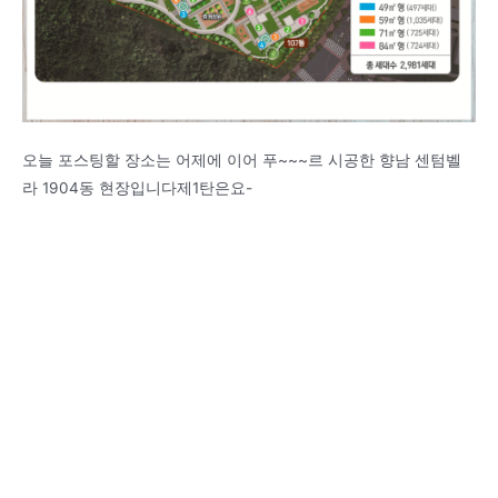
오늘 포스팅할 장소는 어제에 이어 푸~~~르 시공한 향남 센텀벨
라 1904동 현장입니다제1탄은요-