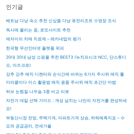
인기글
베트남 다낭 숙소 추천 신상품 다낭 퓨전리조트 수영장 조식
독사에 물리는 꿈, 로또사이트 추천
에자이의 치매 치료제 – 레카네맙의 평가
한국형 무선인터넷 플랫폼 위피
20대 30대 남성 쇼핑몰 추천 BEST3 (뉴치프시크 NCC, 단스튜디
오, 아즈크로)
강추 강추 매직 디켄터와 순식간에 바뀌는 6가지 주사위 매직 툴
미라클이다 이스 활용법 매직 용품 주사위 매직 초간단 마법
허브 눈찜질 나우숨 3종 비교 리뷰
자전거 데칼 선택 가이드 : 개성 넘치는 나만의 자전거를 완성하세
요!
부동산시장 전망, 주택가격, 아파트가격 상승, 하락예측지표 – 수
요와 공급금리, 전세가율