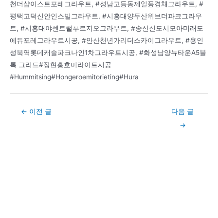
천더샵이스트포레그라우트, #성남고등동제일풍경채그라우트, #
평택고덕신안인스빌그라우트, #시흥대양두산위브더파크그라우
트, #시흥대야센트럴푸르지오그라우트, #송산신도시모아미래도
에듀포레그라우트시공, #안산천년가리더스카이그라우트, #용인
성북역롯데캐슬파크나인1차그라우트시공, #화성남양뉴타운A5블
록 그리드#장현홍호미라이트시공
#Hummitsing#Hongeroemitorieting#Hura
Post
←
이전 글
다음 글
navigation
→