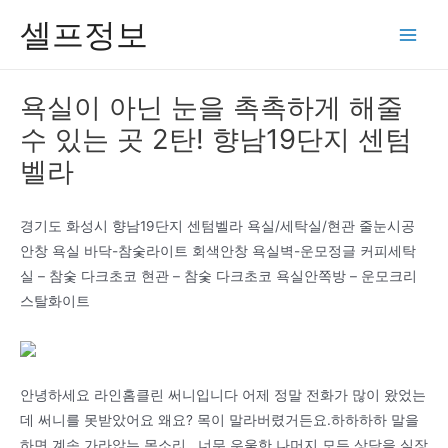
콘
셀프정보
텐
Main
츠
Men
로
욕실이 아닌 눈을 촉촉하게 해줄
건
수 있는 곳 2탄! 향남19단지 센텀
너
뛰
벨라
기
경기도 화성시 향남19단지 센텀벨라 욕실/세탁실/현관 줄눈시공
안창 욕실 바닥-참숯라이트 회색안창 욕실벽-운모정글 커피세탁
실 – 참숯 다크초코 현관 – 참숯 다크초코 욕실안쪽방 – 운모크리
스탈화이트
안녕하세요 라인홈클린 써니입니다 어제 정말 전화가 많이 왔었는
데 써니를 못받았어요 왜요? 목이 말라버렸거든요.하하하하 말을
하면 계속 가라앉는 목소리.. 너무 우울한 나머지 모든 상담을 실장