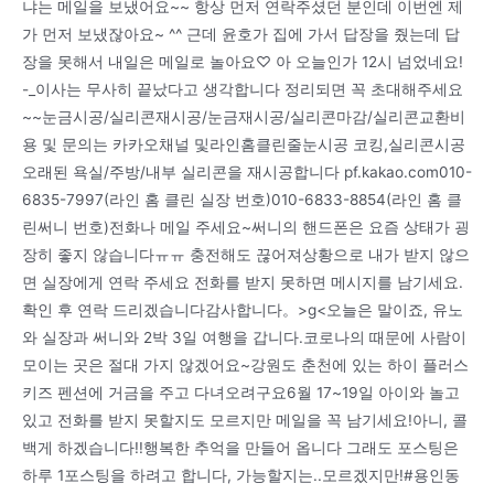
냐는 메일을 보냈어요~~ 항상 먼저 연락주셨던 분인데 이번엔 제
가 먼저 보냈잖아요~ ^^ 근데 윤호가 집에 가서 답장을 줬는데 답
장을 못해서 내일은 메일로 놀아요♡ 아 오늘인가 12시 넘었네요!
-_이사는 무사히 끝났다고 생각합니다 정리되면 꼭 초대해주세요
~~눈금시공/실리콘재시공/눈금재시공/실리콘마감/실리콘교환비
용 및 문의는 카카오채널 및라인홈클린줄눈시공 코킹,실리콘시공
오래된 욕실/주방/내부 실리콘을 재시공합니다 pf.kakao.com010-
6835-7997(라인 홈 클린 실장 번호)010-6833-8854(라인 홈 클
린써니 번호)전화나 메일 주세요~써니의 핸드폰은 요즘 상태가 굉
장히 좋지 않습니다ㅠㅠ 충전해도 끊어져상황으로 내가 받지 않으
면 실장에게 연락 주세요 전화를 받지 못하면 메시지를 남기세요.
확인 후 연락 드리겠습니다감사합니다。>g<오늘은 말이죠, 유노
와 실장과 써니와 2박 3일 여행을 갑니다.코로나의 때문에 사람이
모이는 곳은 절대 가지 않겠어요~강원도 춘천에 있는 하이 플러스
키즈 펜션에 거금을 주고 다녀오려구요6월 17~19일 아이와 놀고
있고 전화를 받지 못할지도 모르지만 메일을 꼭 남기세요!아니, 콜
백게 하겠습니다!!행복한 추억을 만들어 옵니다 그래도 포스팅은
하루 1포스팅을 하려고 합니다, 가능할지는..모르겠지만!#용인동