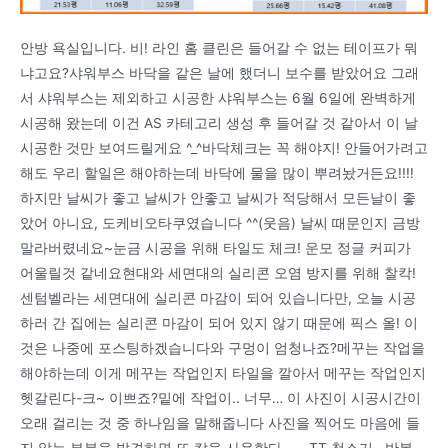
안방 욕실입니다. 비! 라인 홈 클린은 들어갈 수 없는 테이프가 뭐
냐고요?샤워부스 바닥을 같은 날에 했더니 보수를 받았어요 그래
서 샤워부스는 제외하고 시공한 샤워부스는 6월 6일에 완벽하게
시공해 왔는데 이건 AS 카테고리 생성 후 들어갈 것 같아서 이 날
시공한 것만 보여드릴게요 ^_^바닥체크는 꼭 해야지! 안들어가려고
해도 우리 할일은 해야하는데 바닥에 물을 많이 뿌려놨거든요!!!!
하지만 날씨가 좋고 날씨가 안좋고 날씨가 적당해서 모든날이 좋
았어 아니요, 도케비오타쿠였습니다 ^^(웃음) 날씨 때문인지 금방
말라버렸네요~눈금 시공을 위해 타일도 체크! 운모 정글 커피가
어울릴것 같네요현대와 세면대의 실리콘 오염 방지를 위해 찰칵!
센텀벨라는 세면대에 실리콘 마감이 되어 있습니다만, 오늘 시공
하러 간 집에는 실리콘 마감이 되어 있지 않기 때문에 픽스 올! 이
것은 나중에 포스팅하겠습니다와 구멍이 엄청나죠?메꾸는 작업을
해야하는데 이게 메꾸는 작업인지 타일을 깔아서 메꾸는 작업인지
헷갈린다-크~ 이쁘죠?밑에 작업이.. 너무… 이 사진이 시공시간이
오래 걸리는 것 중 하나임을 말해줍니다 사진을 찍어도 마음에 들