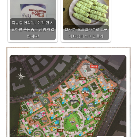
축농증 한의원, '이것'만 치
료하면 축농증은 금방 해결
쌀가루, 오트밀가루로 고구
됩니다!
마 티딩러스크 만들기