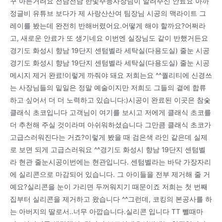
꾸 아른거려요 전남전남 한빛주능사장님이 알려주신 안료요 아까
정글비 유튜브 보다가 제 사랑산산여 팀장님 시공의 맥라이트 그
레이를 봤는데 완전히 반해버렸어요.어떻게 해야 할까요?어쩌라
고, 새로운 안료가 또 생기네요 이번엔 실장님도 같이 반했거든요
경기도 화성시 향남 19단지 센텀벨라 세탁실(다용도실) 줄눈 시공
경기도 화성시 향남 19단지 센텀벨라 세탁실(다용도실) 줄눈 시공
메시지 제거 완료!이렇게 까줘야 돼요 저희는요 ^^퀄리티에 신경쓰
는 사장님들의 밑일은 정말 예술이지만 저희도 그들의 곁에 합류
하고 싶어서 더 더 노력하고 있습니다:)시공이 완료된 이곳은 참숯
클래식 초코입니다 고객님이 여기를 보시고 저에게 클래식 초코를
더 추천해 주실 것이라며 아쉬워하셨습니다 그만큼 클래식 초코가
고급스러워진다는 거죠?이렇게 봤을 때 검은색 라인 같은데 실제
로 보면 되게 고급스러워요 ^^경기도 화성시 향남 19단지 센텀벨
라 현관 줄눈시공이번에는 현관입니다. 센텀벨라는 바닥 가장자리
에 실리콘으로 마감되어 있습니다. 그 아이들을 전부 제거해 줄 거
예요?실리콘을 눈이 가리면 두꺼워지기 때문이죠 저희는 첫 번째
집부터 실리콘을 제거하고 왔습니다 ^^그런데, 코킹의 본공사를 하
는 아버지의 딸로서..너무 아깝습니다.실리콘 입니다 TT 뺄때마