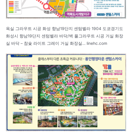
욕실 그라우트 시공 화성 향남19단지 센텀벨라 1904 도쿄경기도
화성시 향남19단지 센텀벨라 바닥/벽 풀그라우트 시공 거실 화장
실 바닥 – 참숯 라이트 그레이 거실 화장실… linehc.com