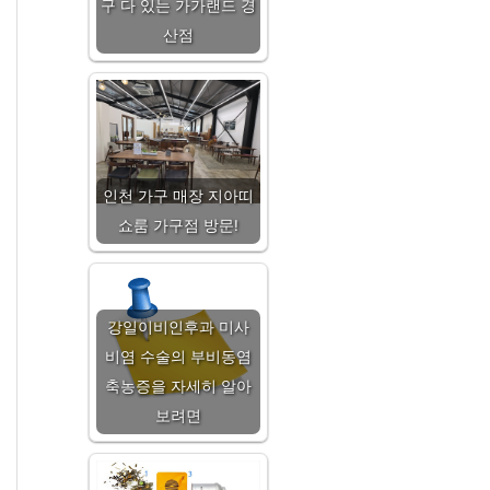
구 다 있는 가가랜드 경
산점
인천 가구 매장 지아띠
쇼룸 가구점 방문!
강일이비인후과 미사
비염 수술의 부비동염
축농증을 자세히 알아
보려면