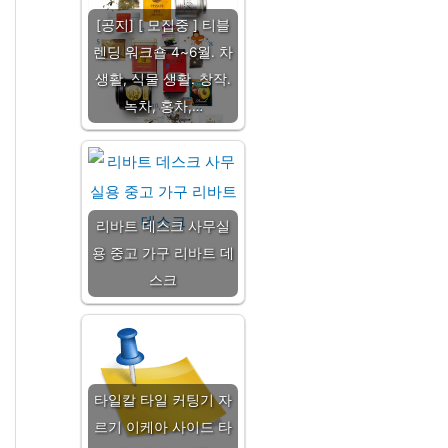
[공지] [ 모집중 ] 티블
렌딩 워크숍 4~6월. 차
생활, 식물 생활. 창작.
녹차, 홍차,…
리바트 데스크 사무실
용 중고 가구 리바트 데
스크
타일칼 타일 커팅기 자
르기 이케아 사이드 타