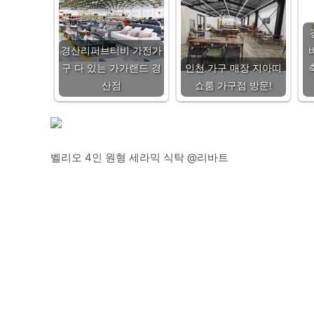
경산리퍼브티비 가전가
구 다 있는 가가랜드 경
인천 가구 매장 지아띠
산점
쇼룸 가구점 방문!
벨리오 4인 원형 세라믹 식탁 @리바트