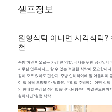
콘
셀프정보
텐
츠
로
건
원형식탁 아니면 사각식탁? 
너
뛰
천
기
주방 하면 떠오르는 가장 큰 역할, 식사를 위한 공간입니
사무실 업무까지도 할 수 있는 적절한 식탁이 중요합니다.
원이 모두 앉아도 편한지, 주방 인테리어에 잘 어울리며 
야 할 식탁 모양도 다 달라요. 우리집 주방에는 어떤 
의 형태별 특징을 정리했습니다.원형부터 아일랜드형까지
원하시면?원형 식탁