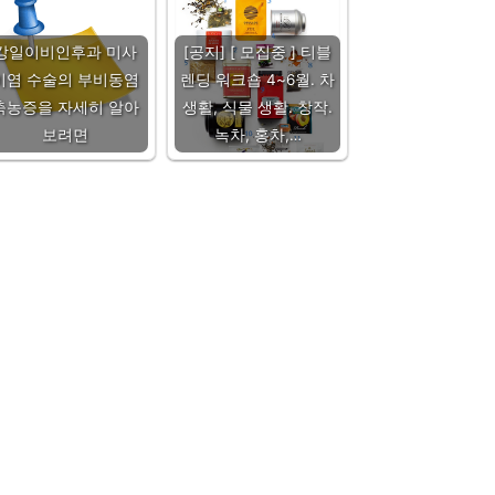
강일이비인후과 미사
[공지] [ 모집중 ] 티블
비염 수술의 부비동염
렌딩 워크숍 4~6월. 차
축농증을 자세히 알아
생활, 식물 생활. 창작.
보려면
녹차, 홍차,…