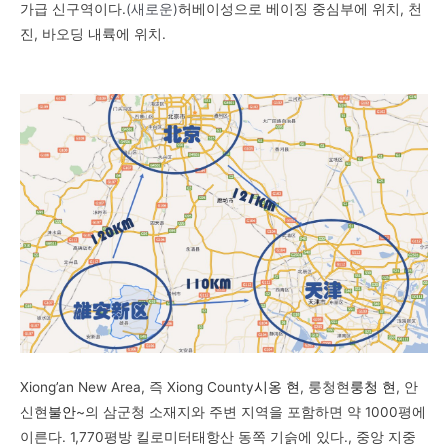
가급 신구역이다.
(
새로운
)
허베이성으로
베이징 중심부에 위치
,
천
진
,
바오딩 내륙에 위치
.
Xiong’an New Area, 즉 Xiong County
시옹 현
,
룽청현
룽청 현
,
안
신현
불안
~의
삼
군청 소재지와 주변 지역을 포함하면 약 1000평에
이른다.
1,770
평방 킬로미터
태항산 동쪽 기슭에 있다.
,
중앙 지중