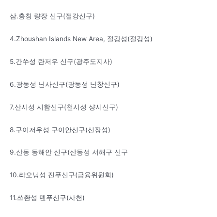
삼.
충칭 량장 신구
(
절강신구
)
4.
Zhoushan Islands New Area, 절강성
(
절강성
)
5.
간쑤성 란저우 신구
(
광주도지사
)
6.
광동성 난사신구
(
광동성 난창신구
)
7.
산시성 시함신구
(
천시성 샹시신구
)
8.
구이저우성 구이안신구
(
신장성
)
9.
산동 동해안 신구
(
산동성 서해구 신구
10.
랴오닝성 진푸신구
(
금융위원회
)
11.
쓰촨성 톈푸신구
(
사천
)