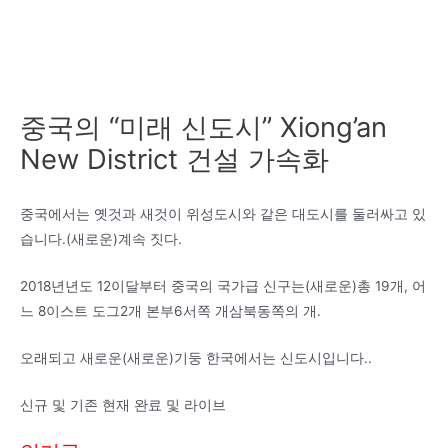
중국의 “미래 신도시” Xiong’an
New District 건설 가속화
중국에서는 옛것과 새것이 위성도시와 같은 대도시를 둘러싸고 있
습니다.
(
새로운
)
계속 짓다
.
2018년
년도
12
이달부터 중국의 국가급 신구는
(
새로운
)
총
19
개, 어
느
8
이스트 도그
2
개
본부
6
서쪽 개
삼
북동쪽의 개
.
오래되고 새로운
(
새로운
)
기둥
한국에서는 신도시입니다.
.
신규 및 기존 현재 완료 및 라이브