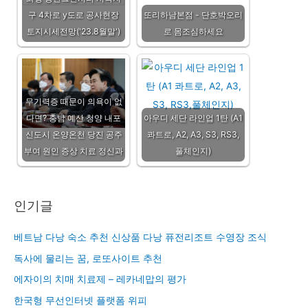
구 4차로 y도로 공사현장
또리하남본점 - 단호박오리
토지시세전망('23.8월말')
로 몸조심하세요
무기력증 때문이 의욕이 없
다면? 충남 예산 청양 내포
아우디 세단 라인업 1탄 (A1
신도시 온양온천 당진 공주
콰트로, A2, A3, S3, RS3,
부여 원인 증상 치료 정신과
풀체인지)
인기글
베트남 다낭 숙소 추천 신상품 다낭 퓨전리조트 수영장 조식
독사에 물리는 꿈, 로또사이트 추천
에자이의 치매 치료제 – 레카네맙의 평가
한국형 무선인터넷 플랫폼 위피