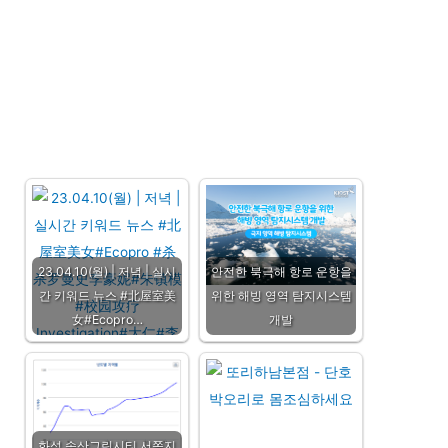
23.04.10(월) | 저녁 | 실시
안전한 북극해 항로 운항을
간 키워드 뉴스 #北屋室美
위한 해빙 영역 탐지시스템
女#Ecopro…
개발
화성 송산그린시티 서쪽지