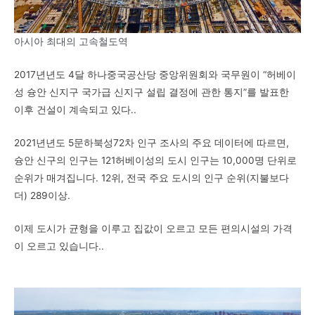
아시아 최대의 고속철도역
2017년
년도
4
달
하나
중국공산당 중앙위원회와 국무원이 “허베이
성 슝안 신지구 국가급 신지구 설립 결정에 관한 통지”를 발표한
이후 건설이 계속되고 있다.
.
2021년
년도
5
문하북성
7
2차 인구 조사의 주요 데이터에 따르면,
슝안 신구의 인구는
121
허베이성의 도시 인구는 10,000명 단위로
순위가 매겨집니다.
12
위
,
전국 주요 도시의 인구 순위
(
지불보다
더
) 289
이상
.
이제 도시가 균형을 이루고 집값이 오르고 모든 편의시설의 가격
이 오르고 있습니다.
.