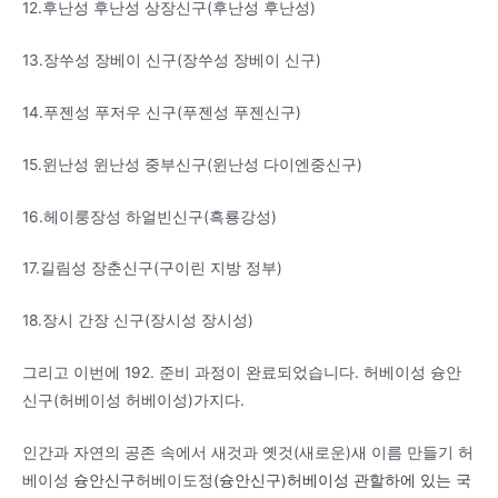
12.
후난성 후난성 상장신구
(
후난성 후난성
)
13.
장쑤성 장베이 신구
(
장쑤성 장베이 신구
)
14.
푸젠성 푸저우 신구
(
푸젠성 푸젠신구
)
15.
윈난성 윈난성 중부신구
(
윈난성 다이엔중신구
)
16.
헤이룽장성 하얼빈신구
(
흑룡강성
)
17.
길림성 장춘신구
(
구이린 지방 정부
)
18.
장시 간장 신구
(
장시성 장시성
)
그리고 이번에
19
2. 준비 과정이 완료되었습니다.
허베이성 슝안
신구
(
허베이성 허베이성
)
가지다
.
인간과 자연의 공존 속에서 새것과 옛것
(
새로운
)
새 이름 만들기
허
베이성
슝안신구
허베이
도정
(슝안신구)
허베이성 관할하에 있는 국