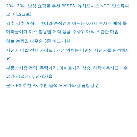
20대 30대 남성 쇼핑몰 추천 BEST3 (뉴치프시크 NCC, 단스튜디
오, 아즈크로)
강추 강추 매직 디켄터와 순식간에 바뀌는 6가지 주사위 매직 툴
미라클이다 이스 활용법 매직 용품 주사위 매직 초간단 마법
허브 눈찜질 나우숨 3종 비교 리뷰
자전거 데칼 선택 가이드 : 개성 넘치는 나만의 자전거를 완성하세
요!
부동산시장 전망, 주택가격, 아파트가격 상승, 하락예측지표 – 수
요와 공급금리, 전세가율
군대 PX 추천 PX 추천 음식 오오카와김 곱창김 캔