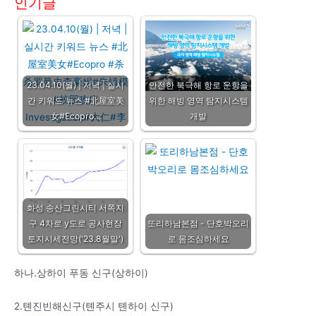
인기글
23.04.10(월) | 저녁 | 실시
안전한 북극해 항로 운항을
간 키워드 뉴스 #北屋室美
위한 해빙 영역 탐지시스템
女#Ecopro…
개발
화성 송산그린시티 서쪽지
구 4차로 y도로 공사현장
또리하남본점 - 단호박오리
토지시세전망('23.8월말')
로 몸조심하세요
하나.
상하이 푸동 신구
(
상하이
)
2.
톈진빈해신구
(
톈주시 톈하이 신구
)