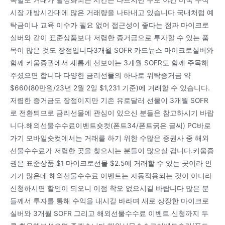
시장 개방시간대에 많은 거래량을 나타내고 있습니다 국내처럼 예
탁금이나 교육 이수가 필요 없어 접근성이 좋다는 점과 마이크로
실버와 같이 표준상품보다 저렴한 증거금으로 투자할 수 있는 품
목이 많은 것도 장점입니다3개월 SOFR 카드뉴스 마이크로실버와
함께 키움증권에서 새롭게 선보이는 3개월 SOFR도 함께 주목해
주셨으면 합니다 다양한 금리선물의 하나로 위탁증거금 약
$660(80만원/23년 2월 2일 $1,231 기준)에 거래할 수 있습니다.
저렴한 증거금도 장점이지만 기존 유로달러 선물이 3개월 SOFR
로 전환되므로 금리선물에 관심이 있으신 분들은 참고하시기 바랍
니다.해외선물수수료이벤트숏컷(폰트34/폰트굵은 글씨) PC바로
가기 모바일숏컷에서는 거래를 하기 위한 수많은 증권사 중 해외
선물수수료가 저렴한 곳을 찾으시는 분들이 많으실 겁니다.키움증
권은 표준상품 $1 마이크로선물 $2.5에 거래할 수 있는 곳이라 인
기가 많은데 해외선물수수료 이벤트는 자동적용되는 것이 아니라
신청하시면 할인이 되오니 이점 착오 없으시길 바랍니다 많은 분
들께서 투자를 통해 수익을 내시길 바라며 새로 상장한 마이크로
실버와 3개월 SOFR 그리고 해외선물수수료 이벤트 신청까지 두