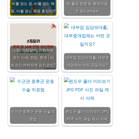
비를 맞는 꿈, 비를 맞는 해
와 출금 방법 등 총정리글
몽, 비를 맞는 해몽 총정리!?
(f. 빙x, bingx)
스팀, 스팀달러, 스팀파워
코인 시세, 전망, 호재 | 비
대부업 집담보대출, 대부중
트코인 하락장엔 김치코인?
개업체는 어떤 곳일까요?
수근관 증후군 운동 수술 치
윈도우 폴더 미리보기 JPG
료법
PDF 사진 파일 캐시 삭제