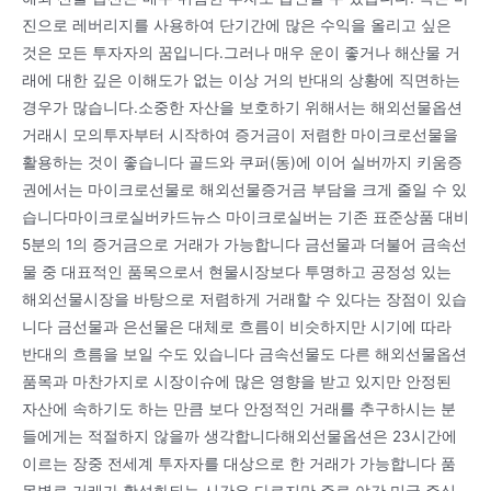
진으로 레버리지를 사용하여 단기간에 많은 수익을 올리고 싶은
것은 모든 투자자의 꿈입니다.그러나 매우 운이 좋거나 해산물 거
래에 대한 깊은 이해도가 없는 이상 거의 반대의 상황에 직면하는
경우가 많습니다.소중한 자산을 보호하기 위해서는 해외선물옵션
거래시 모의투자부터 시작하여 증거금이 저렴한 마이크로선물을
활용하는 것이 좋습니다 골드와 쿠퍼(동)에 이어 실버까지 키움증
권에서는 마이크로선물로 해외선물증거금 부담을 크게 줄일 수 있
습니다마이크로실버카드뉴스 마이크로실버는 기존 표준상품 대비
5분의 1의 증거금으로 거래가 가능합니다 금선물과 더불어 금속선
물 중 대표적인 품목으로서 현물시장보다 투명하고 공정성 있는
해외선물시장을 바탕으로 저렴하게 거래할 수 있다는 장점이 있습
니다 금선물과 은선물은 대체로 흐름이 비슷하지만 시기에 따라
반대의 흐름을 보일 수도 있습니다 금속선물도 다른 해외선물옵션
품목과 마찬가지로 시장이슈에 많은 영향을 받고 있지만 안정된
자산에 속하기도 하는 만큼 보다 안정적인 거래를 추구하시는 분
들에게는 적절하지 않을까 생각합니다해외선물옵션은 23시간에
이르는 장중 전세계 투자자를 대상으로 한 거래가 가능합니다 품
목별로 거래가 활성화되는 시간은 다르지만 주로 야간 미국 주식