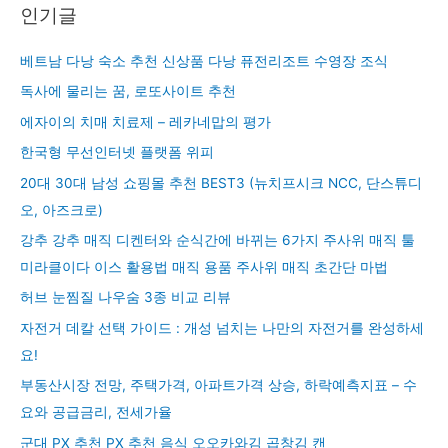
인기글
베트남 다낭 숙소 추천 신상품 다낭 퓨전리조트 수영장 조식
독사에 물리는 꿈, 로또사이트 추천
에자이의 치매 치료제 – 레카네맙의 평가
한국형 무선인터넷 플랫폼 위피
20대 30대 남성 쇼핑몰 추천 BEST3 (뉴치프시크 NCC, 단스튜디
오, 아즈크로)
강추 강추 매직 디켄터와 순식간에 바뀌는 6가지 주사위 매직 툴
미라클이다 이스 활용법 매직 용품 주사위 매직 초간단 마법
허브 눈찜질 나우숨 3종 비교 리뷰
자전거 데칼 선택 가이드 : 개성 넘치는 나만의 자전거를 완성하세
요!
부동산시장 전망, 주택가격, 아파트가격 상승, 하락예측지표 – 수
요와 공급금리, 전세가율
군대 PX 추천 PX 추천 음식 오오카와김 곱창김 캔