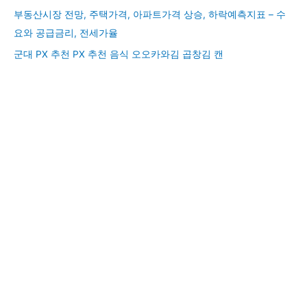
부동산시장 전망, 주택가격, 아파트가격 상승, 하락예측지표 – 수
요와 공급금리, 전세가율
군대 PX 추천 PX 추천 음식 오오카와김 곱창김 캔