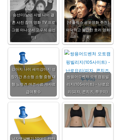
송선미(남편 사별 나이 결
혼 사진 참여 영화 TV 프로
[넷플릭스 공포영화 추천]
그램 아나운서 고우석 송선
아닥하고 볼만한 호러 영화
민)
4
강아지 나이 새끼강아지 성
장기간 초소형 소형 중형 대
쌍용어드벤처 오토캠핑빌
형 노령견 애견사료 개사료
리지(105사이트) - 난로요
급여횟수
리(피자, 콘치즈, 쭈꾸미)
남자뱃살빼기 10대도 탄탄