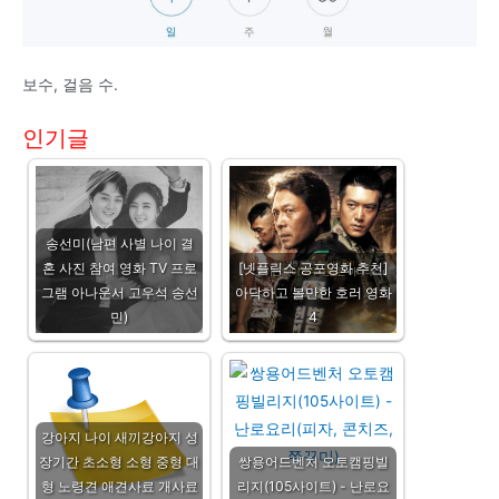
보수, 걸음 수.
인기글
송선미(남편 사별 나이 결
혼 사진 참여 영화 TV 프로
[넷플릭스 공포영화 추천]
그램 아나운서 고우석 송선
아닥하고 볼만한 호러 영화
민)
4
강아지 나이 새끼강아지 성
장기간 초소형 소형 중형 대
쌍용어드벤처 오토캠핑빌
형 노령견 애견사료 개사료
리지(105사이트) - 난로요