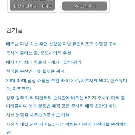
한 상체 만들고자 한다면
3일 단식 후기
인기글
베트남 다낭 숙소 추천 신상품 다낭 퓨전리조트 수영장 조식
독사에 물리는 꿈, 로또사이트 추천
에자이의 치매 치료제 – 레카네맙의 평가
한국형 무선인터넷 플랫폼 위피
20대 30대 남성 쇼핑몰 추천 BEST3 (뉴치프시크 NCC, 단스튜디
오, 아즈크로)
강추 강추 매직 디켄터와 순식간에 바뀌는 6가지 주사위 매직 툴
미라클이다 이스 활용법 매직 용품 주사위 매직 초간단 마법
허브 눈찜질 나우숨 3종 비교 리뷰
자전거 데칼 선택 가이드 : 개성 넘치는 나만의 자전거를 완성하세
요!