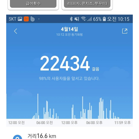
급여횟수
리(피자, 콘치즈, 쭈꾸미)