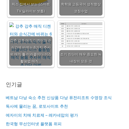
릭스 집에서 보는 (스마트
학학원 고등국어 성적향상
TV 딜라이브 셋톱)
코칭수업
강추 강추 매직 디켄터와 순
식간에 바뀌는 6가지 주사
위 매직 툴 미라클이다 이스
조기 진단이 매우 중요한 녹
활용법 매직…
내장의 모든 것
인기글
베트남 다낭 숙소 추천 신상품 다낭 퓨전리조트 수영장 조식
독사에 물리는 꿈, 로또사이트 추천
에자이의 치매 치료제 – 레카네맙의 평가
한국형 무선인터넷 플랫폼 위피