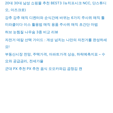
20대 30대 남성 쇼핑몰 추천 BEST3 (뉴치프시크 NCC, 단스튜디
오, 아즈크로)
강추 강추 매직 디켄터와 순식간에 바뀌는 6가지 주사위 매직 툴
미라클이다 이스 활용법 매직 용품 주사위 매직 초간단 마법
허브 눈찜질 나우숨 3종 비교 리뷰
자전거 데칼 선택 가이드 : 개성 넘치는 나만의 자전거를 완성하세
요!
부동산시장 전망, 주택가격, 아파트가격 상승, 하락예측지표 – 수
요와 공급금리, 전세가율
군대 PX 추천 PX 추천 음식 오오카와김 곱창김 캔