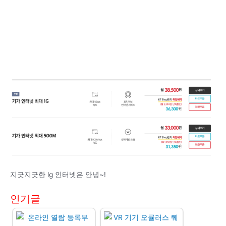
지긋지긋한 lg 인터넷은 안녕~!
인기글