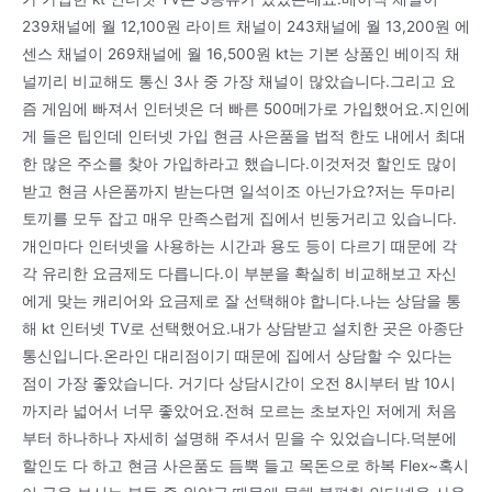
239채널에 월 12,100원 라이트 채널이 243채널에 월 13,200원 에
센스 채널이 269채널에 월 16,500원 kt는 기본 상품인 베이직 채
널끼리 비교해도 통신 3사 중 가장 채널이 많았습니다.그리고 요
즘 게임에 빠져서 인터넷은 더 빠른 500메가로 가입했어요.지인에
게 들은 팁인데 인터넷 가입 현금 사은품을 법적 한도 내에서 최대
한 많은 주소를 찾아 가입하라고 했습니다.이것저것 할인도 많이
받고 현금 사은품까지 받는다면 일석이조 아닌가요?저는 두마리
토끼를 모두 잡고 매우 만족스럽게 집에서 빈둥거리고 있습니다.
개인마다 인터넷을 사용하는 시간과 용도 등이 다르기 때문에 각
각 유리한 요금제도 다릅니다.이 부분을 확실히 비교해보고 자신
에게 맞는 캐리어와 요금제로 잘 선택해야 합니다.나는 상담을 통
해 kt 인터넷 TV로 선택했어요.내가 상담받고 설치한 곳은 아종단
통신입니다.온라인 대리점이기 때문에 집에서 상담할 수 있다는
점이 가장 좋았습니다. 거기다 상담시간이 오전 8시부터 밤 10시
까지라 넓어서 너무 좋았어요.전혀 모르는 초보자인 저에게 처음
부터 하나하나 자세히 설명해 주셔서 믿을 수 있었습니다.덕분에
할인도 다 하고 현금 사은품도 듬뿍 들고 목돈으로 하복 Flex~혹시