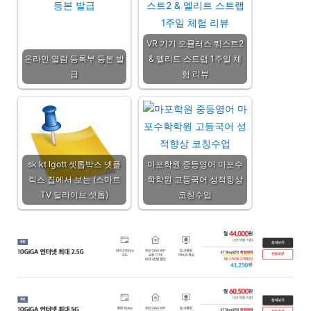
VR 기기 오큘러스 퀘스트2
온라인 열람 등록부 등본 발
& 엘리트 스트랩 1주일 체
급
험 리뷰
sk kt lgott 셋톱박스 넷플
마포학원 중등영어 마포수
릭스 집에서 보는 (스마트
학학원 고등국어 성적향상
TV 딜라이브 셋톱)
코칭수업