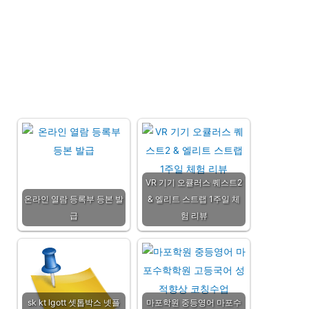
VR 기기 오큘러스 퀘스트2
온라인 열람 등록부 등본 발
& 엘리트 스트랩 1주일 체
급
험 리뷰
sk kt lgott 셋톱박스 넷플
마포학원 중등영어 마포수