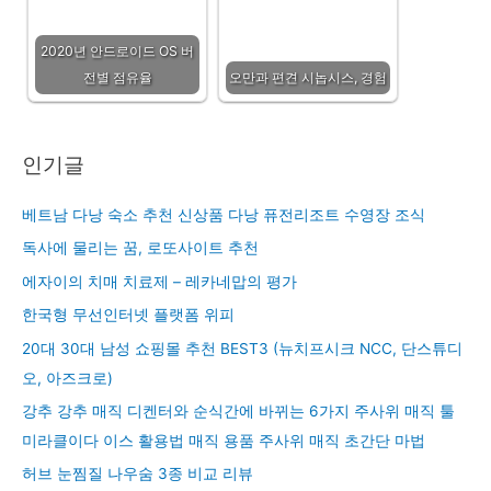
2020년 안드로이드 OS 버
전별 점유율
오만과 편견 시놉시스, 경험
인기글
베트남 다낭 숙소 추천 신상품 다낭 퓨전리조트 수영장 조식
독사에 물리는 꿈, 로또사이트 추천
에자이의 치매 치료제 – 레카네맙의 평가
한국형 무선인터넷 플랫폼 위피
20대 30대 남성 쇼핑몰 추천 BEST3 (뉴치프시크 NCC, 단스튜디
오, 아즈크로)
강추 강추 매직 디켄터와 순식간에 바뀌는 6가지 주사위 매직 툴
미라클이다 이스 활용법 매직 용품 주사위 매직 초간단 마법
허브 눈찜질 나우숨 3종 비교 리뷰