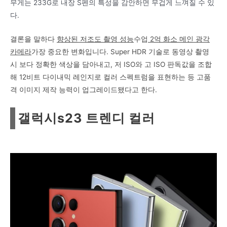
무게는 233G로 내장 S펜의 특성을 감안하면 무겁게 느껴질 수 있
다.
결론을 말하다
향상된 저조도 촬영 성능
수업
2억 화소 메인 광각
카메라
가장 중요한 변화입니다. Super HDR 기술로 동영상 촬영
시 보다 정확한 색상을 담아내고, 저 ISO와 고 ISO 판독값을 조합
해 12비트 다이내믹 레인지로 컬러 스펙트럼을 표현하는 등 고품
격 이미지 제작 능력이 업그레이드됐다고 한다.
갤럭시s23 트렌디 컬러