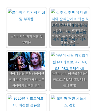
강추 강추 매직 디켄터와 순
식간에 바뀌는 6가지 주사
콜라비의 15가지 이점 및
위 매직 툴 미라클이다 이스
부작용
활용법 매직…
판타지 영화 추천 캐리비안
아우디 세단 라인업 1탄 (A1
의 해적 6 제작자 제리 브룩
콰트로, A2, A3, S3, RS3,
하이머의 선택은 옳다.
풀체인지)