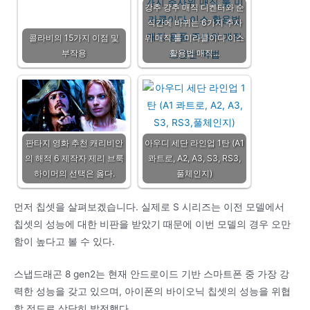
강추 강추 매직 디켄터와 순
식간에 바뀌는 6가지 주사
콜라비의 15가지 이점 및
위 매직 툴 미라클이다 이스
부작용
활용법 매직…
판타지 영화 추천 캐리비안
아우디 세단 라인업 1탄 (A1
의 해적 6 제작자 제리 브룩
콰트로, A2, A3, S3, RS3,
하이머의 선택은 옳다.
풀체인지)
먼저 칩셋을 살펴보겠습니다. 실제로 S 시리즈는 이전 모델에서
칩셋의 성능에 대한 비판을 받았기 때문에 이번 모델의 경우 오만
함이 높다고 볼 수 있다.
스냅드래곤 8 gen2는 현재 안드로이드 기반 스마트폰 중 가장 강
력한 성능을 갖고 있으며, 아이폰의 바이오닉 칩셋의 성능을 위협
할 정도로 상당히 발전했다.