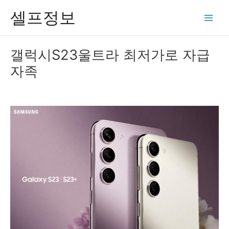
콘
셀프정보
텐
Main
츠
Men
로
갤럭시S23울트라 최저가로 자급
건
자족
너
뛰
기