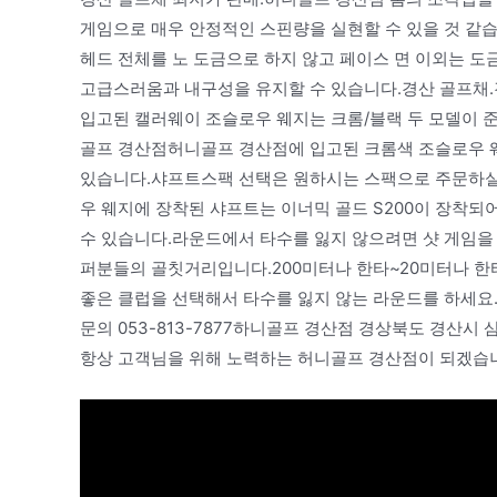
게임으로 매우 안정적인 스핀량을 실현할 수 있을 것 같
헤드 전체를 노 도금으로 하지 않고 페이스 면 이외는 도금
고급스러움과 내구성을 유지할 수 있습니다.경산 골프채.
입고된 캘러웨이 조슬로우 웨지는 크롬/블랙 두 모델이 
골프 경산점허니골프 경산점에 입고된 크롬색 조슬로우 웨지에
있습니다.샤프트스팩 선택은 원하시는 스팩으로 주문하실
우 웨지에 장착된 샤프트는 이너믹 골드 S200이 장착
수 있습니다.라운드에서 타수를 잃지 않으려면 샷 게임을 
퍼분들의 골칫거리입니다.200미터나 한타~20미터나 한
좋은 클럽을 선택해서 타수를 잃지 않는 라운드를 하세요
문의 053-813-7877하니골프 경산점 경상북도 경산시
항상 고객님을 위해 노력하는 허니골프 경산점이 되겠습