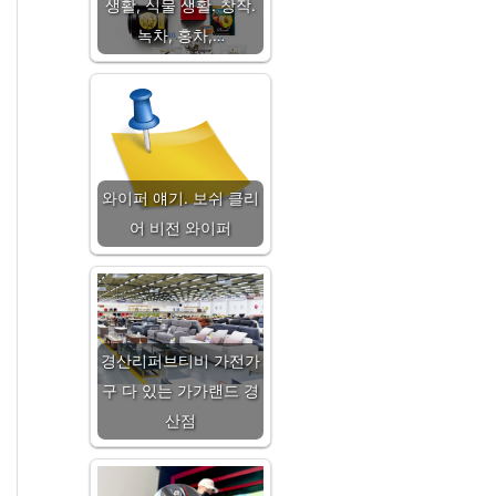
생활, 식물 생활. 창작.
녹차, 홍차,…
와이퍼 얘기. 보쉬 클리
어 비전 와이퍼
경산리퍼브티비 가전가
구 다 있는 가가랜드 경
산점