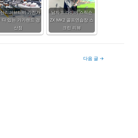
경산리퍼브티비 가전가
남자 드라이버 스릭슨
 다 있는 가가랜드 경
ZX MK2 골프연습장 스
산점
크린 리뷰
다음 글
→