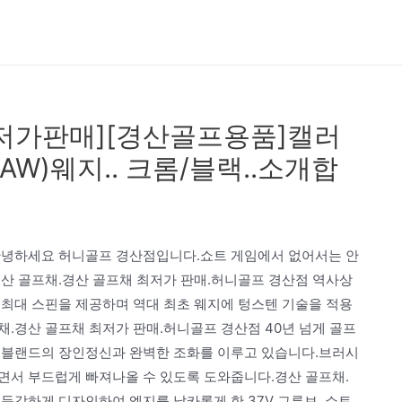
저가판매][경산골프용품]캘러
AW)웨지.. 크롬/블랙..소개합
안녕하세요 허니골프 경산점입니다.쇼트 게임에서 없어서는 안
경산 골프채.경산 골프채 최저가 판매.허니골프 경산점 역사상
 최대 스핀을 제공하며 역대 최초 웨지에 텅스텐 기술을 적용
.경산 골프채 최저가 판매.허니골프 경산점 40년 넘게 골프
리블랜드의 장인정신과 완벽한 조화를 이루고 있습니다.브러시
면서 부드럽게 빠져나올 수 있도록 도와줍니다.경산 골프채.
둔각하게 디자인하여 엣지를 날카롭게 한 37V 그루브. 쇼트