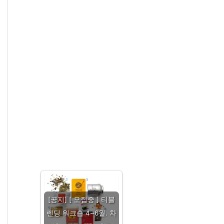
[공지] [ 모집중 ] 티블
렌딩 워크숍 4~6월. 차