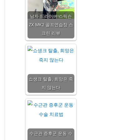
남자 드라이버 스릭슨
ZX MK2 골프연습장 스
크린 리뷰
쇼생크 탈출, 희망은 죽
지 않는다
수근관 증후군 운동 수