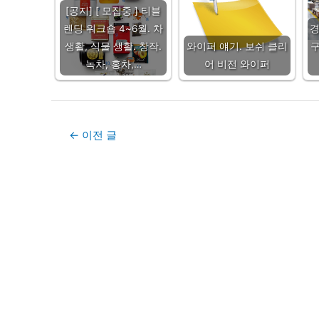
[공지] [ 모집중 ] 티블
렌딩 워크숍 4~6월. 차
생활, 식물 생활. 창작.
와이퍼 얘기. 보쉬 클리
구
녹차, 홍차,…
어 비전 와이퍼
Post
←
이전 글
navigation