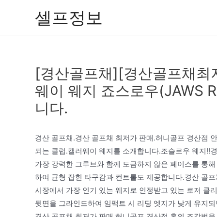
콘
셀프정보
텐
츠
로
건
[경산골프채][경산골프채최
너
뛰
웨이 웨지 죠스로우(JAWS R
기
니다.
경산 골프채.경산 골프채 최저가 판매.허니골프 경산점 
되는 클럽.캘러웨이 웨지를 소개합니다.조슬로우 웨지!!
가장 강력한 그루브와 함께 도금하지 않은 페이스를 통해
하여 균형 잡힌 타구감과 컨트롤도 제공합니다.경산 골프채
시장에서 가장 인기 있는 웨지로 인정받고 있는 로저 클
뒷면을 그라인드하여 임팩트 시 리딩 엣지가 낮게 유지되
경산 골프채 최저가 판매.허니골프 경산점 홈의 조각법을 