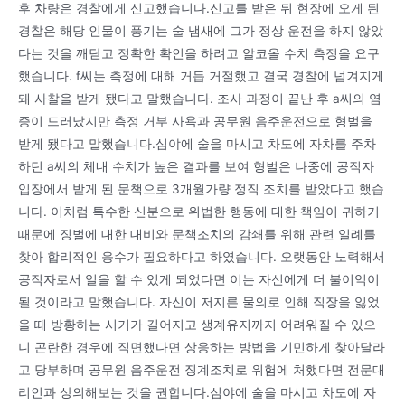
후 차량은 경찰에게 신고했습니다.신고를 받은 뒤 현장에 오게 된
경찰은 해당 인물이 풍기는 술 냄새에 그가 정상 운전을 하지 않았
다는 것을 깨닫고 정확한 확인을 하려고 알코올 수치 측정을 요구
했습니다. f씨는 측정에 대해 거듭 거절했고 결국 경찰에 넘겨지게
돼 사찰을 받게 됐다고 말했습니다. 조사 과정이 끝난 후 a씨의 염
증이 드러났지만 측정 거부 사욕과 공무원 음주운전으로 형벌을
받게 됐다고 말했습니다.심야에 술을 마시고 차도에 자차를 주차
하던 a씨의 체내 수치가 높은 결과를 보여 형벌은 나중에 공직자
입장에서 받게 된 문책으로 3개월가량 정직 조치를 받았다고 했습
니다. 이처럼 특수한 신분으로 위법한 행동에 대한 책임이 귀하기
때문에 징벌에 대한 대비와 문책조치의 감쇄를 위해 관련 일례를
찾아 합리적인 응수가 필요하다고 하였습니다. 오랫동안 노력해서
공직자로서 일을 할 수 있게 되었다면 이는 자신에게 더 불이익이
될 것이라고 말했습니다. 자신이 저지른 물의로 인해 직장을 잃었
을 때 방황하는 시기가 길어지고 생계유지까지 어려워질 수 있으
니 곤란한 경우에 직면했다면 상응하는 방법을 기민하게 찾아달라
고 당부하며 공무원 음주운전 징계조치로 위험에 처했다면 전문대
리인과 상의해보는 것을 권합니다.심야에 술을 마시고 차도에 자