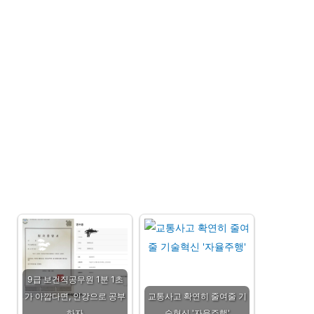
9급 보건직공무원 1분 1초
가 아깝다면, 인강으로 공부
교통사고 확연히 줄여줄 기
하자
술혁신 '자율주행'