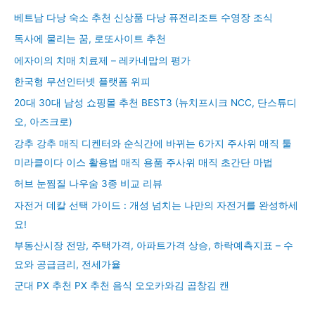
베트남 다낭 숙소 추천 신상품 다낭 퓨전리조트 수영장 조식
독사에 물리는 꿈, 로또사이트 추천
에자이의 치매 치료제 – 레카네맙의 평가
한국형 무선인터넷 플랫폼 위피
20대 30대 남성 쇼핑몰 추천 BEST3 (뉴치프시크 NCC, 단스튜디
오, 아즈크로)
강추 강추 매직 디켄터와 순식간에 바뀌는 6가지 주사위 매직 툴
미라클이다 이스 활용법 매직 용품 주사위 매직 초간단 마법
허브 눈찜질 나우숨 3종 비교 리뷰
자전거 데칼 선택 가이드 : 개성 넘치는 나만의 자전거를 완성하세
요!
부동산시장 전망, 주택가격, 아파트가격 상승, 하락예측지표 – 수
요와 공급금리, 전세가율
군대 PX 추천 PX 추천 음식 오오카와김 곱창김 캔