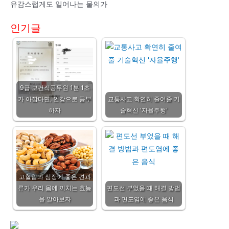
유감스럽게도 일어나는 물의가
인기글
9급 보건직공무원 1분 1초
가 아깝다면, 인강으로 공부
교통사고 확연히 줄여줄 기
하자
술혁신 '자율주행'
고혈압과 심장에 좋은 견과
류가 우리 몸에 끼치는 효능
편도선 부었을 때 해결 방법
을 알아보자
과 편도염에 좋은 음식