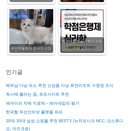
학점은행제 심리학사 교육
부산렉돌분양 집사의 소망
대학원 도전하기
인기글
베트남 다낭 숙소 추천 신상품 다낭 퓨전리조트 수영장 조식
독사에 물리는 꿈, 로또사이트 추천
에자이의 치매 치료제 – 레카네맙의 평가
한국형 무선인터넷 플랫폼 위피
20대 30대 남성 쇼핑몰 추천 BEST3 (뉴치프시크 NCC, 단스튜디
오, 아즈크로)