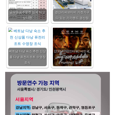
공무원음주운전 징계 막고
경산리퍼브티비 가전가구
싶다면
다 있는 가가랜드 경산점
베트남 다낭 숙소 추천 신상
[230405][인터뷰] 서인국,
품 다낭 퓨전리조트 수영장
'늑대사냥(Project Wolf
조식
Hunting)' 일본…