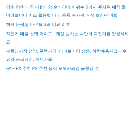
강추 강추 매직 디켄터와 순식간에 바뀌는 6가지 주사위 매직 툴
미라클이다 이스 활용법 매직 용품 주사위 매직 초간단 마법
허브 눈찜질 나우숨 3종 비교 리뷰
자전거 데칼 선택 가이드 : 개성 넘치는 나만의 자전거를 완성하세
요!
부동산시장 전망, 주택가격, 아파트가격 상승, 하락예측지표 – 수
요와 공급금리, 전세가율
군대 PX 추천 PX 추천 음식 오오카와김 곱창김 캔