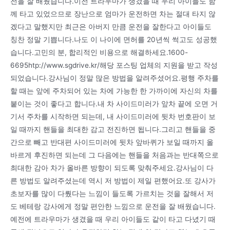
전을 잘 배웠습니다.이전 트라우마가 생겼을 때 우리 아이들도 함
께 타고 있었으므로 장난으로 엄마가 운전하면 차는 절대 타지 않
겠다고 말했지만 최근은 아버지 만큼 운전을 잘한다고 아이들도
칭찬 정말 기쁩니다.나도 이 나이에 면허를 20년씩 썩고도 성공했
습니다.고민의 분, 합리적인 비용으로 해결하세요.1600-
6695htp://www.sgdrive.kr/해당 포스팅 업체의 지원을 받고 작성
되었습니다.강사님이 정말 많은 방법을 알려주셨어요.평행 주차를
할 때는 앞에 주차되어 있는 차에 가능한 한 가까이에 자신의 차를
붙이는 것이 좋다고 합니다.내 차 사이드미러가 앞차 끝에 오면 거
기서 주차를 시작하면 되는데, 내 사이드미러에 뒷차 번호판이 보
일 때까지 핸들을 최대한 감고 전진하면 됩니다.그리고 핸들을 중
간으로 빼고 반대편 사이드미러에 뒷차 앞바퀴가 보일 때까지 올
바르게 후진하면 되는데 그 다음에는 핸들을 처음과는 반대쪽으로
최대한 감아 차가 올바른 방향이 되도록 맞춰주세요.강사님이 다
른 방법도 알려주셨는데 역시 저 방법이 제일 편했어요.또 강사가
초보자를 많이 다뤘다는 느낌이 들도록 가르치는 것을 잘해서 저
도 베테랑 강사에게 정말 편안한 느낌으로 운전을 잘 배웠습니다.
예전에 트라우마가 생겼을 때 우리 아이들도 같이 타고 다녔기 때