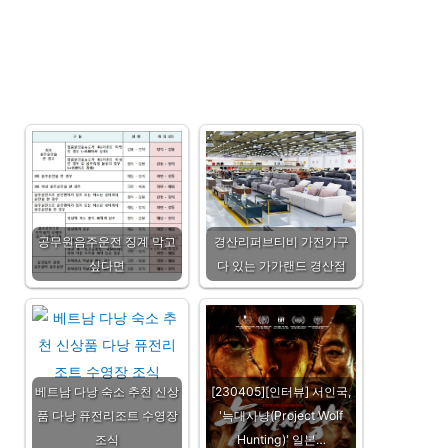
공무원음주운전 징계 막고
경산리퍼브티비 가전가구
싶다면
다 있는 가가랜드 경산점
베트남 다낭 숙소 추천 신상
[230405][인터뷰] 서인국,
품 다낭 퓨전리조트 수영장
'늑대사냥(Project Wolf
조식
Hunting)' 일본…