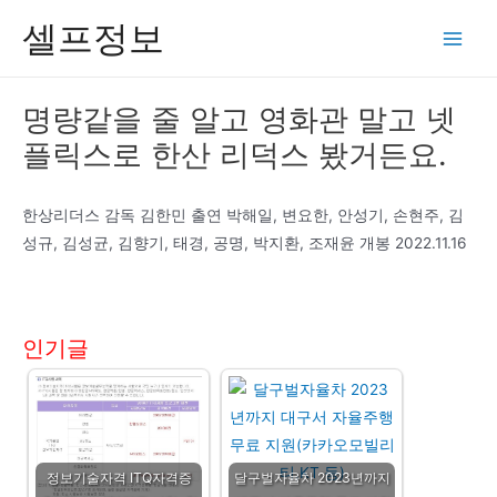
콘
셀프정보
텐
Main
츠
Men
로
명량같을 줄 알고 영화관 말고 넷
건
플릭스로 한산 리덕스 봤거든요.
너
뛰
기
한상리더스 감독 김한민 출연 박해일, 변요한, 안성기, 손현주, 김
성규, 김성균, 김향기, 태경, 공명, 박지환, 조재윤 개봉 2022.11.16
인기글
정보기술자격 ITQ자격증
달구벌자율차 2023년까지