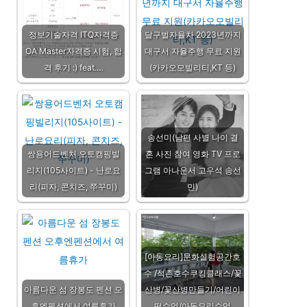
정보기술자격 ITQ자격증
달구벌자율차 2023년까지
OA Master자격증 시험, 합
대구서 자율주행 무료 지원
격 후기 :) feat.…
(카카오모빌리티,KT 등)
송선미(남편 사별 나이 결
쌍용어드벤처 오토캠핑빌
혼 사진 참여 영화 TV 프로
리지(105사이트) - 난로요
그램 아나운서 고우석 송선
리(피자, 콘치즈, 쭈꾸미)
민)
[아동요리]문화실험공간호
수 /석촌호수쿠킹클래스/꽃
아름다운 섬 장봉도 펜션 오
산병/꽃산병만들기/어린이
후엔펜션에서 여름휴가
떡수업/아동요리수업