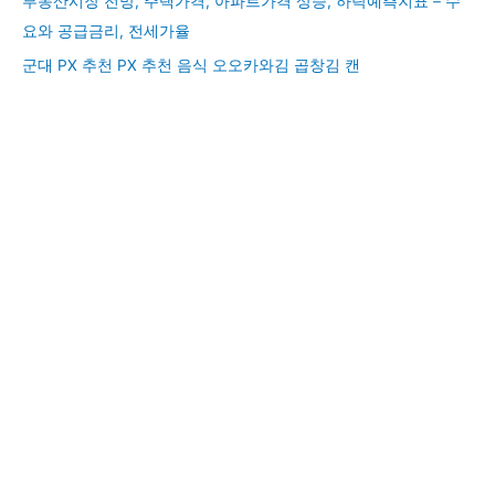
부동산시장 전망, 주택가격, 아파트가격 상승, 하락예측지표 – 수
요와 공급금리, 전세가율
군대 PX 추천 PX 추천 음식 오오카와김 곱창김 캔