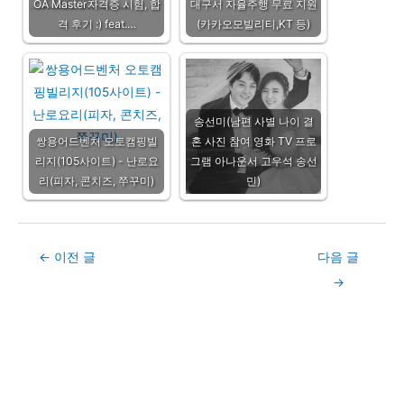
OA Master자격증 시험, 합
대구서 자율주행 무료 지원
격 후기 :) feat.…
(카카오모빌리티,KT 등)
송선미(남편 사별 나이 결
쌍용어드벤처 오토캠핑빌
혼 사진 참여 영화 TV 프로
리지(105사이트) - 난로요
그램 아나운서 고우석 송선
리(피자, 콘치즈, 쭈꾸미)
민)
Post
←
이전 글
다음 글
navigation
→