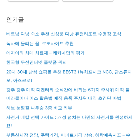
인기글
베트남 다낭 숙소 추천 신상품 다낭 퓨전리조트 수영장 조식
독사에 물리는 꿈, 로또사이트 추천
에자이의 치매 치료제 – 레카네맙의 평가
한국형 무선인터넷 플랫폼 위피
20대 30대 남성 쇼핑몰 추천 BEST3 (뉴치프시크 NCC, 단스튜디
오, 아즈크로)
강추 강추 매직 디켄터와 순식간에 바뀌는 6가지 주사위 매직 툴
미라클이다 이스 활용법 매직 용품 주사위 매직 초간단 마법
허브 눈찜질 나우숨 3종 비교 리뷰
자전거 데칼 선택 가이드 : 개성 넘치는 나만의 자전거를 완성하세
요!
부동산시장 전망, 주택가격, 아파트가격 상승, 하락예측지표 – 수