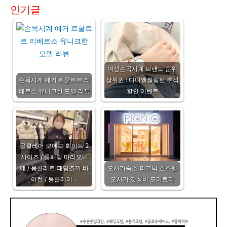
인기글
여성손목시계 브랜드 순위
손목시계 예거 르쿨트르 리
상위권 : 다니엘웰링턴 추석
베르소 유니크한 모델 리뷰
할인 이벤트
몽클레어 보에드 화이트 2
사이즈 / 롱패딩 마리오니
에 / 몽클레르 패딩조끼 바
오사카숙소 피크닉 호스텔
이런 / 몽클레어…
오사카 갓성비 도미토리