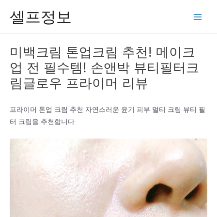
콘
셀프정보
텐
Main
츠
Men
로
미백크림 톤업크림 추천! 메이크
건
업 전 필수템! 손앤박 뷰티필터크
너
뛰
림글로우 프라이머 리뷰
기
프라이머 톤업 크림 추천 자연스러운 윤기 피부 멀티 크림 뷰티 필
터 크림을 추천합니다