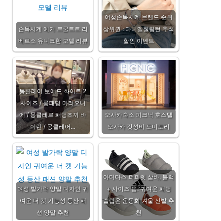
여성손목시계 브랜드 순위
손목시계 예거 르쿨트르 리
상위권 : 다니엘웰링턴 추석
베르소 유니크한 모델 리뷰
할인 이벤트
몽클레어 보에드 화이트 2
사이즈 / 롱패딩 마리오니
에 / 몽클레르 패딩조끼 바
오사카숙소 피크닉 호스텔
이런 / 몽클레어…
오사카 갓성비 도미토리
아디다스 퍼피렛 삼바, 블랙
여성 발가락 양말 디자인 귀
+ 사이즈 팁: 귀여운 패딩
여운 더 캣 기능성 등산 패
슬립온 운동화 겨울 신발 추
션 양말 추천
천