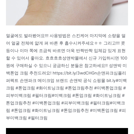
얼굴에도 발라봤어요!!! 사용방법은 스킨케어 마지막에 소량을 덜
어 얼굴 전체에 얇게 펴 바른 후 흡수시켜주세요ㅎㅎ 그리고!!! 콧
등이나 이마 쪽에 조금씩 바르면 더욱 반짝반짝 입체감 있게 표현
할 수 있어서 좋아요. 흐흐흐흐성앤박몰에서 신규 가입하시면 100
원에 구매하실 수 있으니 궁금하신 분들은 참고하세요!! 성앤박 미
백톤업 크림 추천드려요! https://bit.ly/3wdCHGn손앤파크심플리
퍼펙트 손앤파크 메이크업 브랜드 손앤박 공식 쇼핑몰 bit.ly#미백
크림 #톤업크림 #화이트닝크림 #톤업크림추천 #미백톤업크림 #
피부미백크림 #필터크림#미백크림 #톤업크림 #화이트닝크림 #
톤업크림추천 #미백톤업크림 #피부미백크림 #필터크림#미백크
림 #톤업크림 #화이트닝크림 #톤업크림추천 #미백톤업크림 #피
부미백크림 #필터크림