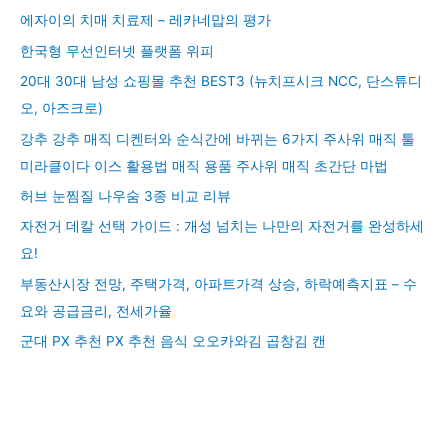
에자이의 치매 치료제 – 레카네맙의 평가
한국형 무선인터넷 플랫폼 위피
20대 30대 남성 쇼핑몰 추천 BEST3 (뉴치프시크 NCC, 단스튜디
오, 아즈크로)
강추 강추 매직 디켄터와 순식간에 바뀌는 6가지 주사위 매직 툴
미라클이다 이스 활용법 매직 용품 주사위 매직 초간단 마법
허브 눈찜질 나우숨 3종 비교 리뷰
자전거 데칼 선택 가이드 : 개성 넘치는 나만의 자전거를 완성하세
요!
부동산시장 전망, 주택가격, 아파트가격 상승, 하락예측지표 – 수
요와 공급금리, 전세가율
군대 PX 추천 PX 추천 음식 오오카와김 곱창김 캔