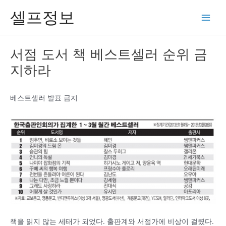
콘
셀프정보
텐
Main
츠
Men
로
서점 도서 책 베스트셀러 순위 금
건
지하라
너
뛰
기
베스트셀러 발표 금지
책을 읽지 않는 세태가 되었다. 출판계와 서점가에 비상이 걸렸다.