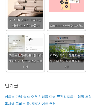
미그-29 전투기 프라모델
(아카데미과학) 만들기
소셜미디어 마케팅 트렌드
9급 보건직공무원 1분 1초
K-City, 우리나라의 자율주
가 아깝다면, 인강으로 공부
행 시대를 이끌어갈 실험도
하자
시!
인기글
베트남 다낭 숙소 추천 신상품 다낭 퓨전리조트 수영장 조식
독사에 물리는 꿈, 로또사이트 추천