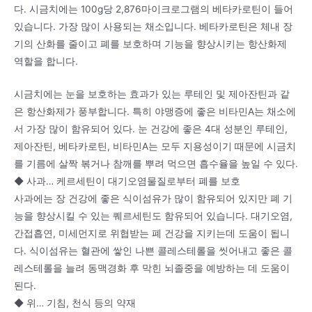
다. 시금치에는 100g당 2,876마이크로그램의 베타카로틴이 들어
있습니다. 가장 많이 사용되는 채소입니다. 베타카로틴은 체내 장
기의 산화를 줄이고 폐를 보호하며 기능을 향상시키는 항산화제
역할을 합니다.
시금치에는 눈을 보호하는 효과가 있는 루테인 및 제아잔틴과 같
은 항산화제가 풍부합니다. 특히 야맹증에 좋은 비타민A는 채소에
서 가장 많이 함유되어 있다. 눈 건강에 좋은 4대 성분인 루테인,
제아잔틴, 베타카로틴, 비타민A는 모두 지용성이기 때문에 시금치
를 기름에 살짝 볶거나 참깨를 뿌려 먹으면 흡수율을 높일 수 있다.
◆ 사과… 케르세틴이 대기오염물질로부터 폐를 보호
사과에는 장 건강에 좋은 식이섬유가 많이 함유되어 있지만 폐 기
능을 향상시킬 수 있는 퀘르세틴도 함유되어 있습니다. 대기오염,
간접흡연, 미세먼지로 위협받는 폐 건강을 지키는데 도움이 됩니
다. 식이섬유는 혈관에 쌓인 나쁜 콜레스테롤을 씻어내고 좋은 콜
레스테롤을 늘려 동맥경화 후 막힌 뇌졸중을 예방하는 데 도움이
된다.
◆ 위… 기침, 천식 등의 약재