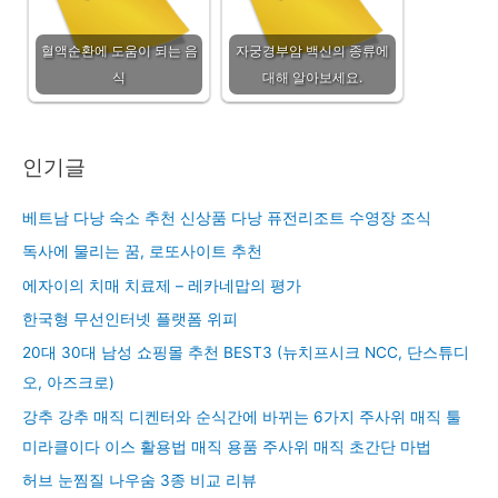
혈액순환에 도움이 되는 음
자궁경부암 백신의 종류에
식
대해 알아보세요.
인기글
베트남 다낭 숙소 추천 신상품 다낭 퓨전리조트 수영장 조식
독사에 물리는 꿈, 로또사이트 추천
에자이의 치매 치료제 – 레카네맙의 평가
한국형 무선인터넷 플랫폼 위피
20대 30대 남성 쇼핑몰 추천 BEST3 (뉴치프시크 NCC, 단스튜디
오, 아즈크로)
강추 강추 매직 디켄터와 순식간에 바뀌는 6가지 주사위 매직 툴
미라클이다 이스 활용법 매직 용품 주사위 매직 초간단 마법
허브 눈찜질 나우숨 3종 비교 리뷰