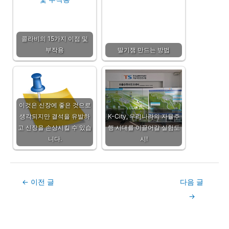
콜라비의 15가지 이점 및
부작용
딸기잼 만드는 방법
이것은 신장에 좋은 것으로
생각되지만 결석을 유발하
K-City, 우리나라의 자율주
고 신장을 손상시킬 수 있습
행 시대를 이끌어갈 실험도
니다.
시!
Post
←
이전 글
다음 글
navigation
→