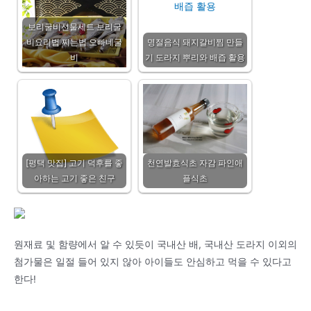
보리굴비선물세트 보리굴
비요리법 찌는법 오빠네굴
명절음식 돼지갈비찜 만들
비
기 도라지 뿌리와 배즙 활용
[평택 맛집] 고기 덕후를 좋
천연발효식초 자감 파인애
아하는 고기 좋은 친구
플식초
원재료 및 함량에서 알 수 있듯이 국내산 배, 국내산 도라지 이외의
첨가물은 일절 들어 있지 않아 아이들도 안심하고 먹을 수 있다고
한다!