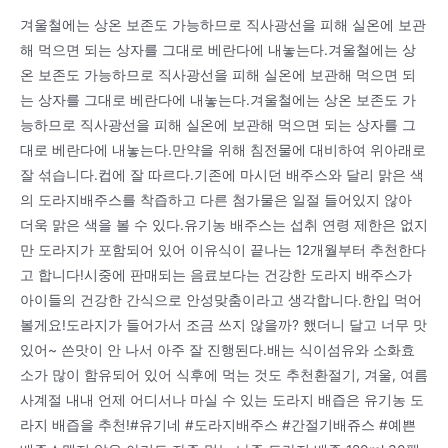
겨울철에는 상온 보존도 가능하므로 직사광선을 피해 실온에 보관
해 먹으면 되는 상자를 그대로 베란다에 내놓는다.겨울철에는 상
온 보존도 가능하므로 직사광선을 피해 실온에 보관해 먹으면 되
는 상자를 그대로 베란다에 내놓는다.겨울철에는 상온 보존도 가
능하므로 직사광선을 피해 실온에 보관해 먹으면 되는 상자를 그
대로 베란다에 내놓는다.만약을 위해 침전물에 대비하여 위아래로
잘 섞습니다.컵에 잘 따르다.기존에 마시던 배주스와 달리 맑은 색
의 도라지배주스를 착즙하고 다른 첨가물은 일절 들어있지 않아
더욱 맑은 색을 볼 수 있다.유기농 배주스는 섭취 연령 제한은 없지
만 도라지가 포함되어 있어 이유식이 끝나는 12개월부터 추천한다
고 합니다!시중에 판매되는 음료보다는 건강한 도라지 배주스가
아이들의 건강한 간식으로 안성맞춤이라고 생각합니다.한입 먹어
볼게요!도라지가 들어가서 조금 쓰지 않을까? 했더니 달고 너무 맛
있어~ 쓴맛이 안 나서 아주 잘 진행된다.배는 식이섬유와 소화효
소가 많이 함유되어 있어 식후에 먹는 것도 추천환절기, 겨울, 여름
사계절 내내 언제 어디서나 마실 수 있는 도라지 배즙은 유기농 도
라지 배즙을 추천!#유기네 #도라지배주스 #간절기배쥬스 #예쁜