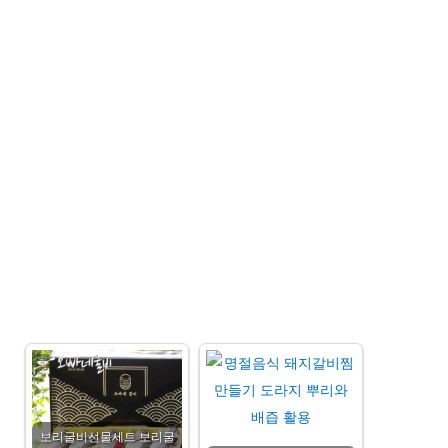
보리굴비선물세트 보리굴