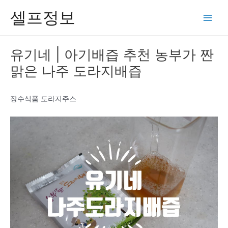
콘
셀프정보
텐
Main
츠
Men
로
유기네 | 아기배즙 추천 농부가 짠
건
맑은 나주 도라지배즙
너
뛰
기
장수식품 도라지주스