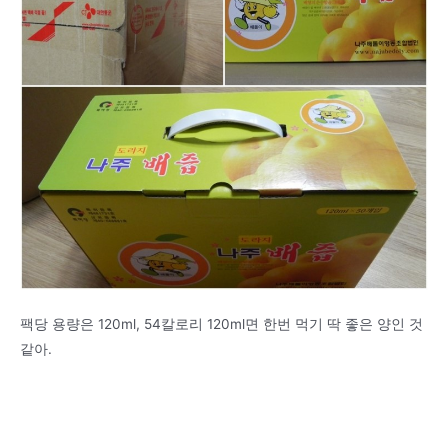
팩당 용량은 120ml, 54칼로리 120ml면 한번 먹기 딱 좋은 양인 것
같아.