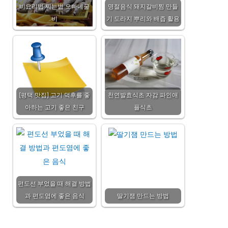
비요리법 찌는법 오빠네굴
명절음식 돼지갈비찜 만들
비
기 도라지 뿌리와 배즙 활용
[평택 맛집] 고기 덕후를 좋
천연발효식초 자감 파인애
아하는 고기 좋은 친구
플식초
편도선 부었을 때 해결 방법
과 편도염에 좋은 음식
딸기잼 만드는 방법