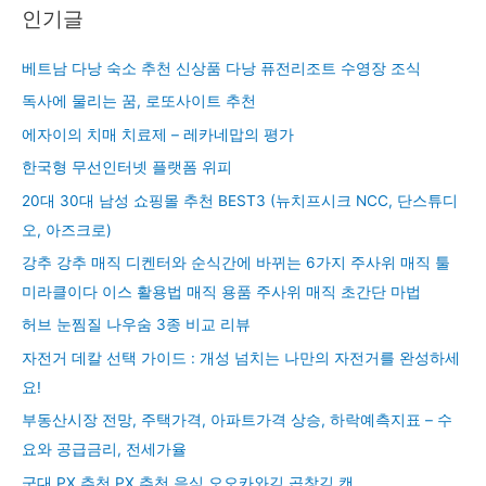
인기글
베트남 다낭 숙소 추천 신상품 다낭 퓨전리조트 수영장 조식
독사에 물리는 꿈, 로또사이트 추천
에자이의 치매 치료제 – 레카네맙의 평가
한국형 무선인터넷 플랫폼 위피
20대 30대 남성 쇼핑몰 추천 BEST3 (뉴치프시크 NCC, 단스튜디
오, 아즈크로)
강추 강추 매직 디켄터와 순식간에 바뀌는 6가지 주사위 매직 툴
미라클이다 이스 활용법 매직 용품 주사위 매직 초간단 마법
허브 눈찜질 나우숨 3종 비교 리뷰
자전거 데칼 선택 가이드 : 개성 넘치는 나만의 자전거를 완성하세
요!
부동산시장 전망, 주택가격, 아파트가격 상승, 하락예측지표 – 수
요와 공급금리, 전세가율
군대 PX 추천 PX 추천 음식 오오카와김 곱창김 캔