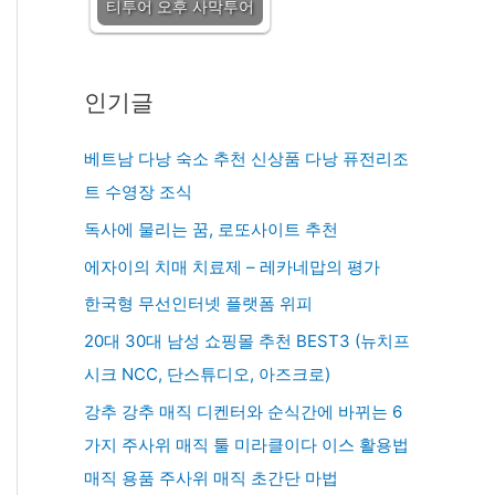
티투어 오후 사막투어
인기글
베트남 다낭 숙소 추천 신상품 다낭 퓨전리조
트 수영장 조식
독사에 물리는 꿈, 로또사이트 추천
에자이의 치매 치료제 – 레카네맙의 평가
한국형 무선인터넷 플랫폼 위피
20대 30대 남성 쇼핑몰 추천 BEST3 (뉴치프
시크 NCC, 단스튜디오, 아즈크로)
강추 강추 매직 디켄터와 순식간에 바뀌는 6
가지 주사위 매직 툴 미라클이다 이스 활용법
매직 용품 주사위 매직 초간단 마법