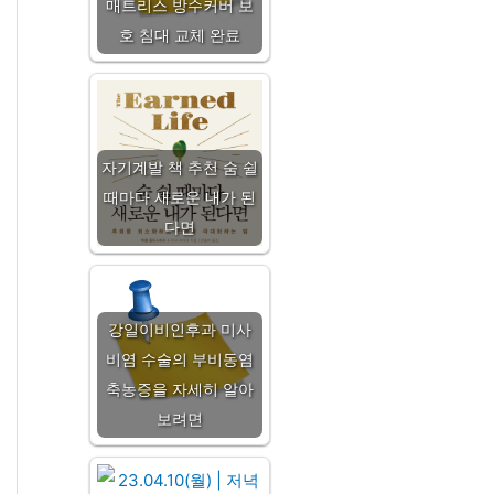
매트리스 방수커버 보
호 침대 교체 완료
자기계발 책 추천 숨 쉴
때마다 새로운 내가 된
다면
강일이비인후과 미사
비염 수술의 부비동염
축농증을 자세히 알아
보려면