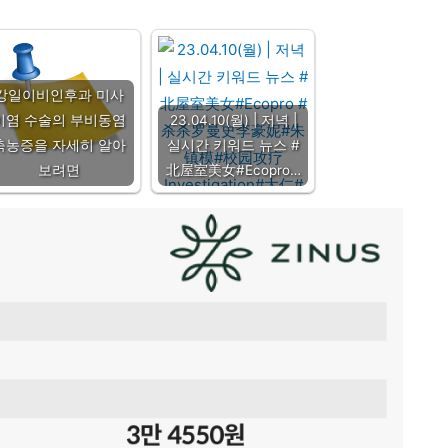
강일이비인후과 미사
비염 수술의 부비동염
23.04.10(월) | 저녁 |
축농증을 자세히 알아
실시간 키워드 뉴스 #
보려면
北屋室美女#Ecopro…