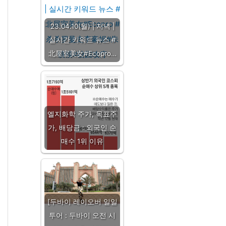
23.04.10(월) | 저녁 |
실시간 키워드 뉴스 #
北屋室美女#Ecopro…
엘지화학 주가, 목표주
가, 배당금 : 외국인 순
매수 1위 이유
[두바이 레이오버 일일
투어 : 두바이 오전 시