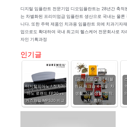
디지털 임플란트 전문기업 디오임플란트는 28년간 축적된
는 차별화된 프리미엄급 임플란트 생산으로 국내는 물론 
니다. 또한 주력 제품인 치과용 임플란트 외에 치과기자재
업으로도 확대하여 국내 최고의 헬스케어 전문회사로 자리매
자인 기획과정
인기글
[공지] [ 모집중 ] 티블
디지털피아노 / 전자피
렌딩 워크숍 4~6월. 차
아노 로랜드 FP30 vs
생활, 식물 생활. 창작.
커즈와일 MPS20 비교
녹차, 홍차,…