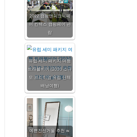
2022 캠핑앤피크닉페
어 킨텍스 캠핑페어 관
람
유럽 세미 패키지 여행
트래블비어 (2030 소규
모 프리미엄 유럽 단체
배낭여행)
예쁜전신거울 추천 w.