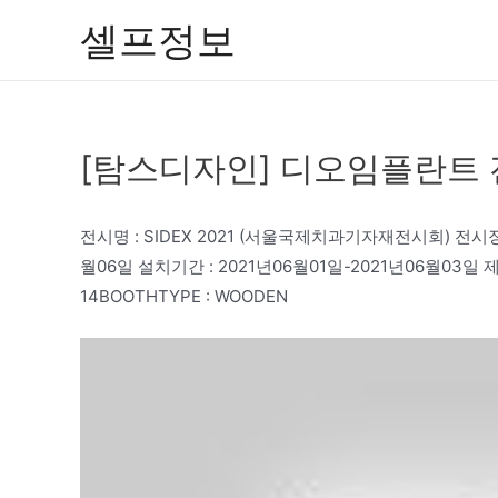
콘
셀프정보
텐
츠
로
건
[탐스디자인] 디오임플란트
너
뛰
기
전시명 : SIDEX 2021 (서울국제치과기자재전시회) 전시장소
월06일 설치기간 : 2021년06월01일-2021년06월03일 제
14BOOTHTYPE : WOODEN