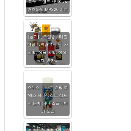
아노 로랜드 FP30 vs
커즈와일 MPS20 비교
[공지] [ 모집중 ] 티블
렌딩 워크숍 4~6월. 차
생활, 식물 생활. 창작.
녹차, 홍차,…
스위스 유스트 쇼핑 코
엑스 파나유스트 점포
의 눈에 띄다 스프레이
31 오일