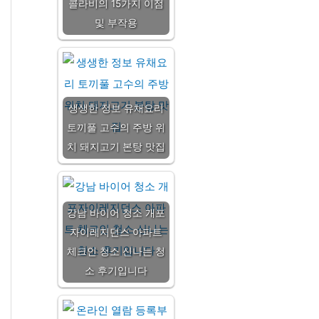
콜라비의 15가지 이점
및 부작용
생생한 정보 유채요리
토끼풀 고수의 주방 위
치 돼지고기 본탕 맛집
강남 바이어 청소 개포
자이레지던스 아파트
체크인 청소 신나는 청
소 후기입니다