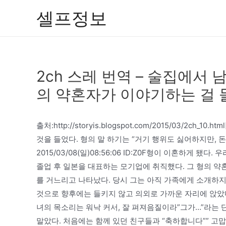
콘
셀프정보
텐
츠
로
건
2ch 스레 번역 – 술집에서
너
뛰
의 약혼자가 이야기하는 걸
기
출처:http://storyis.blogspot.com/2015/03/2
것을 들었다. 형의 말 하기는 “거기 행위도 싫어하지만, 
2015/03/08(일)08:56:06 ID:Z0F형이 이혼하게
졸업 후 일본을 대표하는 모기업에 취직했다. 그 형의 약
를 거느리고 나타났다. 당시 그는 아직 가족에게 소개하
것으로 향후에는 들키지 않고 의외로 가까운 자리에 앉았
녀의 목소리는 워낙 커서, 잘 펴져음질이라”그가…”라는 
말았다. 처음에는 함께 있던 친구들과 “축하합니다”” 고맙