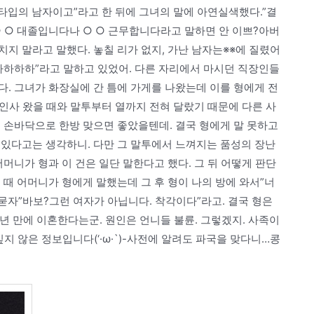
 타입의 남자이고”라고 한 뒤에 그녀의 말에 아연실색했다.”결
 ○ 대졸입니다나 ○ ○ 근무합니다라고 말하면 안 이쁘?아버
지 말라고 말했다. 놓칠 리가 없지, 가난 남자는※※에 질렸어
-아하하하”라고 말하고 있었어. 다른 자리에서 마시던 직장인들
다. 그녀가 화장실에 간 틈에 가게를 나왔는데 이를 형에게 전
 인사 왔을 때와 말투부터 열까지 전혀 달랐기 때문에 다른 사
 손바닥으로 한방 맞으면 좋았을텐데. 결국 형에게 말 못하고
 있다고는 생각하니. 다만 그 말투에서 느껴지는 품성의 장난
머니가 형과 이 건은 일단 말한다고 했다. 그 뒤 어떻게 판단
 때 어머니가 형에게 말했는데 그 후 형이 나의 방에 와서”너
 묻자”바보?그런 여자가 아닙니다. 착각이다”라고. 결국 형은
년 만에 이혼한다는군. 원인은 언니들 불륜. 그렇겠지. 사족이
싶지 않은 정보입니다(‘·ω·`)-사전에 알려도 파국을 맞다니…콩