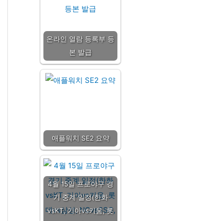
온라인 열람 등록부 등
본 발급
애플워치 SE2 요약
4월 15일 프로야구 경
기 중계 일정(한화
vsKT, 기아vs키움, 롯