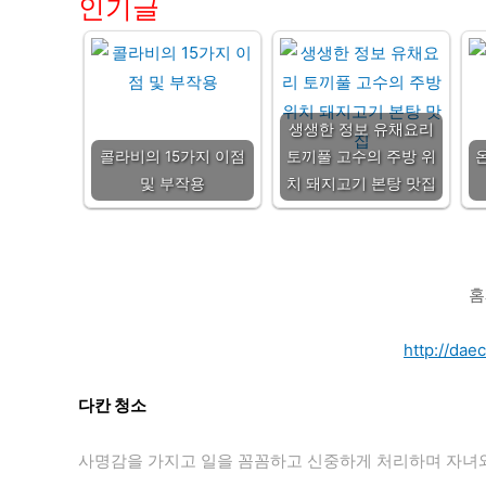
인기글
생생한 정보 유채요리
콜라비의 15가지 이점
토끼풀 고수의 주방 위
및 부작용
치 돼지고기 본탕 맛집
홈
http://dae
다칸 청소
사명감을 가지고 일을 꼼꼼하고 신중하게 처리하며 자녀와