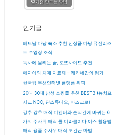
딸기잼 만드는 방법
인기글
베트남 다낭 숙소 추천 신상품 다낭 퓨전리조
트 수영장 조식
독사에 물리는 꿈, 로또사이트 추천
에자이의 치매 치료제 – 레카네맙의 평가
한국형 무선인터넷 플랫폼 위피
20대 30대 남성 쇼핑몰 추천 BEST3 (뉴치프
시크 NCC, 단스튜디오, 아즈크로)
강추 강추 매직 디켄터와 순식간에 바뀌는 6
가지 주사위 매직 툴 미라클이다 이스 활용법
매직 용품 주사위 매직 초간단 마법