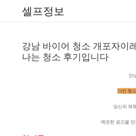
콘
셀프정보
텐
츠
로
건
강남 바이어 청소 개포자이레
너
뛰
나는 청소 후기입니다
기
안
다칸 청
당신의 체
깨끗한 공간을 만