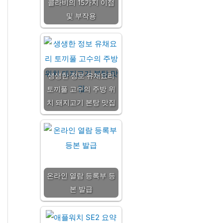
콜라비의 15가지 이점
및 부작용
생생한 정보 유채요리
토끼풀 고수의 주방 위
치 돼지고기 본탕 맛집
온라인 열람 등록부 등
본 발급