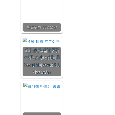
애플워치 SE2 요약
4월 15일 프로야구 경
기 중계 일정(한화
vsKT, 기아vs키움, 롯
데vs삼성,…