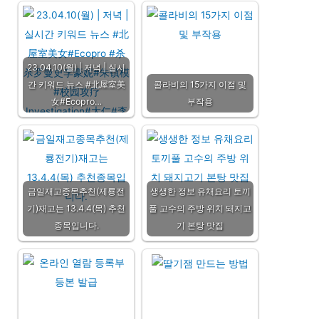
23.04.10(월) | 저녁 | 실시
간 키워드 뉴스 #北屋室美
콜라비의 15가지 이점 및
女#Ecopro…
부작용
금일재고종목추천(제룡전
생생한 정보 유채요리 토끼
기)재고는 13.4.4(목) 추천
풀 고수의 주방 위치 돼지고
종목입니다.
기 본탕 맛집